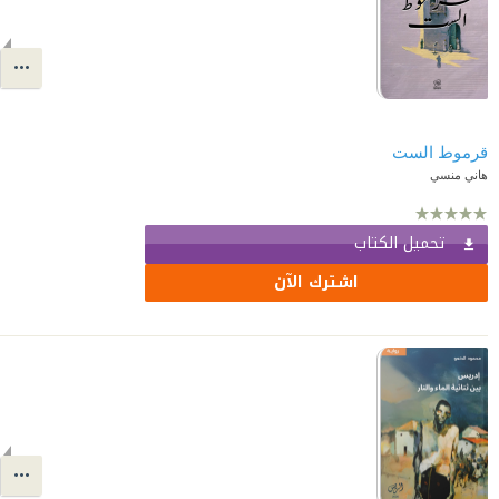
قرموط الست
هاني منسي
تحميل الكتاب
اشترك الآن