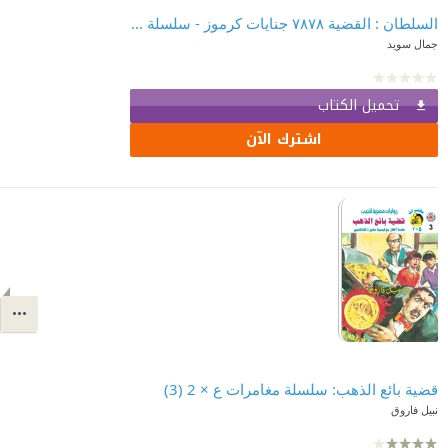
السلطان : القضية ٧٨٧٨ جنايات كرموز - سلسلة ملف القضية
جمال سويد
تحميل الكتاب
اشترك الآن
قضية بائع الذهب: سلسلة مغامرات ع × 2 (3)
نبيل فاروق