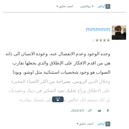
Link
Twitter
Facebook
للإشارة للقمر فلا تنظر في اصبعه .
أوافق
4
يوافقون
اضف تعليق
mmmmm
وحده الوجود وعدم الانفصال عنه، وعودة الانسان الى ذاته
هي من اقدم الافكار على الإطلاق والذي يجعلها تقارب
الصواب هو وجود شخصيات استثنائية مثل اوشو، وبوذا
وجلال الدين الرومي، بصراحة من اكثر الاشياء المحيرة
على الاطلاق وراح تخليك تعيد التفكير في دينك وعقيدتك،
بل انك ستجد انك جالس تفرض على نفسك مقاربة
منطقية بين اللي صار لاوشو واللي صار لكل الانبياء.
.
9‏/4‏/2024
Link
Twitter
Facebook
أوافق
اضف تعليق