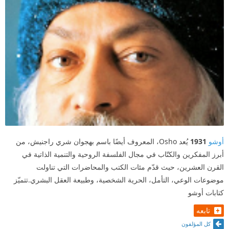
يفوز فصل دورة الحياة السباعية (سبع سنين) بلقب أسوأ
فصل بالنسبة لي، يطبق نظام حياة بسمة معينة لكل سبع
سنين جميع البشر من المفترض أنهم يمروا بها، والذي لا
يمر بإحدى الفترات هو حالة شاذة وسيعاني مستقبلاً.
فكرة النضج وعدم الانغماس في متطلبات العالم المادي
المهيمنة هي فكرة رائعة وضرورية ولكن أرى معالجة
أوشو لها خاطئة وغريبة، وأعجبني كذلك تصوره لخط
الزمن/الصليب الذي يمثل الخط الأفقي لحياتنا المادية،
أوشو
1931
يُعد Osho، المعروف أيضًا باسم بهجوان شري راجنيش، من
والخط العمودي لغنى حياتنا الروحية.
أبرز المفكرين والكتّاب في مجال الفلسفة الروحية والتنمية الذاتية في
القرن العشرين، حيث قدّم مئات الكتب والمحاضرات التي تناولت
موضوعات الوعي، التأمل، الحرية الشخصية، وطبيعة العقل البشري.تتميّز
كتابات أوشو
تابعه
كل المؤلفون