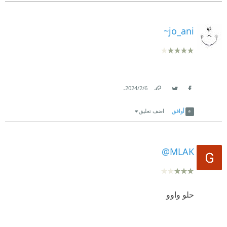
jo_ani~
.
6‏/2‏/2024
Link
Twitter
Facebook
أوافق
اضف تعليق
MLAK@
حلو واوو