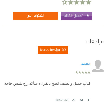
تحميل الكتاب
اشترك الآن
مراجعات
مراجعة جديدة
محمد
كتاب جميل و لطيف انصح بالقراءه متأكد راح يلمس حاجة
.
21‏/10‏/2023
Link
Twitter
Facebook