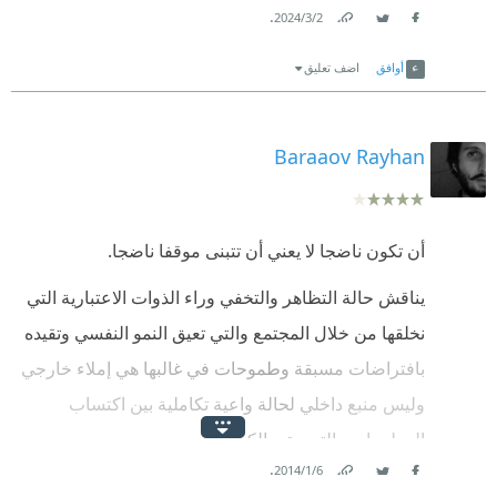
.
2‏/3‏/2024
Link
Twitter
Facebook
أوافق
اضف تعليق
Baraaov Rayhan
أن تكون ناضجا لا يعني أن تتبنى موقفا ناضجا.
يناقش حالة التظاهر والتخفي وراء الذوات الاعتبارية التي
نخلقها من خلال المجتمع والتي تعيق النمو النفسي وتقيده
بافتراضات مسبقة وطموحات في غالبها هي إملاء خارجي
وليس منبع داخلي لحالة واعية تكاملية بين اكتساب
المعلومات والتجربة و الكبر الجسدي .
.
6‏/1‏/2014
كغالب كتب أوشو " اخلع نعليك " وماهي إلا محاولة