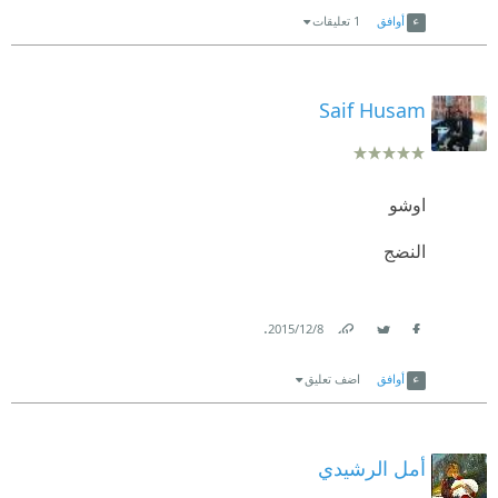
أوافق
1 تعليقات
Saif Husam
اوشو
النضج
.
8‏/12‏/2015
Link
Twitter
Facebook
أوافق
اضف تعليق
أمل الرشيدي