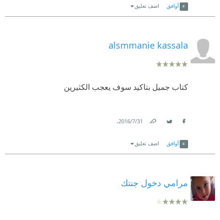
لانها تجربة كل فلسطيني. فتجربتنا متشابهة
أوافق
اضف تعليق
ينصح به جدا
alsmmanie kassala
كتاب جميل بتاكيد سوف يعجب الكثيرين
.
31‏/7‏/2016
Link
Twitter
Facebook
أوافق
اضف تعليق
مرامي دخول جنتك