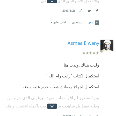
والاحتلال الاسرائيلي الذي دمر بلدي
.
26‏/1‏/2018
Link
Twitter
Facebook
أوافق
1
يوافقون
اضف تعليق
Asmaa Elwany
ولدت هناك ,ولدت هنا
استكمال لكتاب "رايت رام الله "
استكمال لجراح ومعاناة شعب حرم عليه وطنه
بين السطور لم اقرأ معاناة مريد البرغوثى الذى حرم من
وطنه فقط بل شاهدت مأساة شعب باكمله اغتصب وطنه
وطرد منه
.