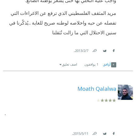
واجب عليه التحلي بها حتى يشعر بوطنه الضائع.
مريد المثقف الفلسطيني الذي ترفع عن الاغراءات التي
تفصله عن حبه واخلاصه لوطنه صريح للغاية ..يُذكّرنا في
سنين الاحتلال التي ما زالت تُثقلنا
.
7‏/2‏/2013
Link
Twitter
Facebook
أوافق
1
يوافقون
اضف تعليق
Moath Qalalwa
.
.
11‏/5‏/2015