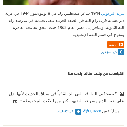
المسافة بيني و بين هويتي هي المسافة بين غضبه و رضاه.
يقف جندي الاحتلال على بقعة يصادرها من الأرض و
مريد البرغوثي
1944
شاعر فلسطيني ولد في 8 يوليو/تموز 1944 في قرية
يسميها "هنا". فلا يبقى لي أنا صاحبها المنفي في البلاد
دير غسانة قرب رام الله في الضفة الغربية تلقى تعليمه في مدرسة رام
البعيدة إلا أن أسميها "هناك.
الله الثانوية، وسافر إلى مصر العام 1963 حيث التحق بجامعة القاهرة
وتخرج في قسم اللغة الإنجليزية
تابعه
كل المؤلفون
اقتباسات من ولدت هناك ولدت هنا
❞ تضحكني الطرفة التي تلد تلقائياً في سياق الحديث لأنها تدل
على خفة الدم وسرعة البديهة أكثر من النكت المحفوظة ❝
مشاركة من
Queen👸💕
كل الاقتباسات