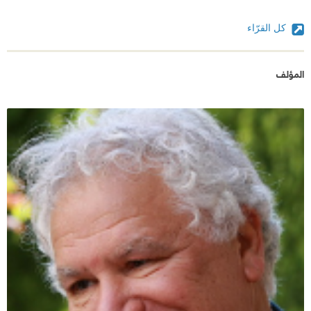
شيء و لكن من جرائمه القاسية أيضا تشويه كل شيء و
كل القرّاء
كل معنى في حياتنا.
من أقسى جرائم الإحتلال تشويه المسافة في حياة الفرد.
المؤلف
نعم الإحتلال يغير المسافات. يخربها. يخل بها. يعبث بها
على هواه. كلما قتل الجنود إنسانا اختلت المسافة
المعهودة بين لحظة الميلاد و لحظة الموت. يغلق الاحتلال
الطريق بين مدينتين. فيجعل المسافة بينهما أضعاف ما
تقوله خرائط الجغرافيا. الاحتلال يرمي صديقي في السجن
فيجعل المسافة بينه و بين غرفة معيشته تقاس بالسنوات
و بأعمار أبنائه و بناته الذين سيأتون له بأحفاد لن يراهم.
يطارد الاحتلال رجلا واحدا في الجبال فيجعل المسافة بين
نعاسه و مخدته تقاس بعواء الذئاب و عتمة الكهوف. جندي
الحاجز يصادر أوراقي لأني لم أعجبه لأمر ما فتصبح