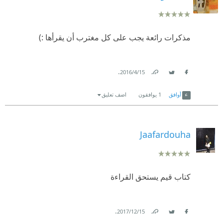
مذكرات رائعة يجب على كل مغترب أن يقرأها :)
.
15‏/4‏/2016
Link
Twitter
Facebook
أوافق
1
يوافقون
اضف تعليق
Jaafardouha
كتاب قيم يستحق القراءة
.
15‏/12‏/2017