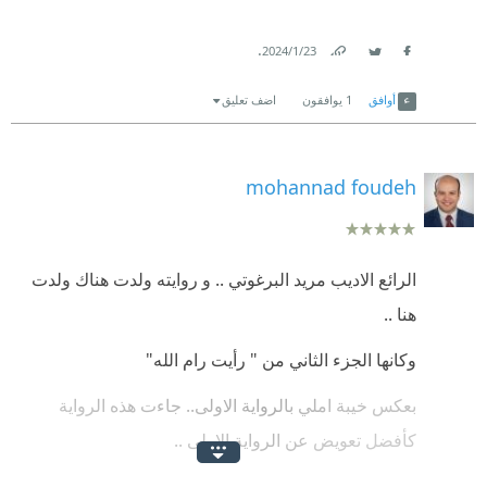
.
23‏/1‏/2024
Link
Twitter
Facebook
أوافق
1
يوافقون
اضف تعليق
mohannad foudeh
الرائع الاديب مريد البرغوتي .. و روايته ولدت هناك ولدت
هنا ..
وكانها الجزء الثاني من " رأيت رام الله"
بعكس خيبة املي بالرواية الاولى.. جاءت هذه الرواية
كأفضل تعويض عن الرواية الاولى ..
رواية فلسطينية لكل تفاصيلها و ما اجمل تفاصيلها .. دقة