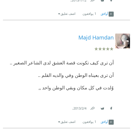
12‏/1‏/2013
Link
Twitter
Facebook
انتهت صفحات الكتاب ولكت ولدت بداخلى الكثير من
أوافق
1
يوافقون
اضف تعليق
الحزن والتساؤلات والغضب
Majd Hamdan
أن ترى كيف تكونت قصة العشق لدى الشاعر الصغير ..
أن ترى بعيناه الوطن وفي والديه القلم ..
وُلدت في كل مكان وبقي الوطن واحد ,,
.
4‏/2‏/2013
Link
Twitter
Facebook
أوافق
1
يوافقون
اضف تعليق