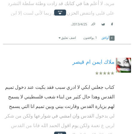
مريد، لا أعلم هنا في كتابك قد زادت وطئة سلطة التشرد
على قلبي وانتفض الحزن يكويني ربما لأني لست إلا ابن
السادسة عشر ولا أعرف من التشرد إلا اسمه ومخيمي و
.
25‏/4‏/2013
Facebook
Twitter
Link
حربين على مدينتي، مدينة البحر والموت والمطر، وحكايا
أوافق
1
يوافقون
اضف تعليق
والدي عن تيهنا في المنافي، وغيرها، هنا تخيلت نفسي
معكم عشت بقلبي في تلك الحكاية التي رسم القدر أزقتها
شكراً سيدي شكراً لنبض قلمك الذي منحته لقلوبنا لتعيش
ملاك ايمن ام قيصر
معك تلك اللحظات ..
كتاب جعلني ابكي لا ادري سبب فقد بكيت عند دخول تميم
القدس وهذا حال كثير من ابناء شعب فلسطيني لا يسمح
لهم بزيارة القدس وقارنت بيني وبين تميم انا التي يسمح
لي بدخول القدس وان امشي في شوارعها ولكن من شكر
لربي ع نعمة ولكن يوم اقول الحمد الله فانا من القدس