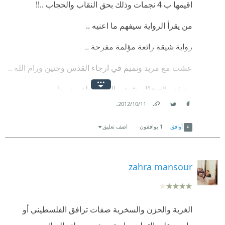
اقيمها ب 4 نجمات وذلك بحق النقاب والحجاب ..!!
من يقرأ الرواية سيفهم ما اعنيه ..
رواية شيقة رائعة مؤلمة مفرحة ..
عشت مع مريد وتميم في ارجاء القدس وجنين ورام الله ..
وصفه رائع جدًا, وشيق , اللغه سهلة وبسيطه ..
.
11‏/10‏/2012
احببت دمج الواقع بالمستقبل ..
Link
Twitter
Facebook
أوافق
1
يوافقون
اضف تعليق
zahra mansour
الغربة والحزن والسخرية صفات ترافق الفلسطيني أو