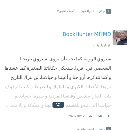
Link
Twitter
Facebook
أوافق
1
يوافقون
اضف تعليق
BookHunter MُHَMَD
سنروي الرواية كما يجب أن تروى. سنروي تاريخنا
الشخصي فردا فردا. سنحكي حكاياتنا الصغيرة كما عشناها
و كما تتذكرها أرواحنا و أعيننا و خيالاتنا. لن نترك التاريخ
تاريخا للأحداث الكبرى و للملوك و الضباط و كتب الرفوف
ذات الغبار. سنقص وقائعنا الفردية و سيرة أجسادنا و
حواسنا التي تبدو للغشيم سيرا تافهة و مفككة و بلا معنى.
المعنى مرسوم فينا فردا فردا. نساء و رجالا و أطفالا و
.
12‏/10‏/2023
Facebook
Twitter
Link
شجرا و بيوتا و شبابيك و مقابر لا يعزف أمامها السلام
أوافق
اضف تعليق