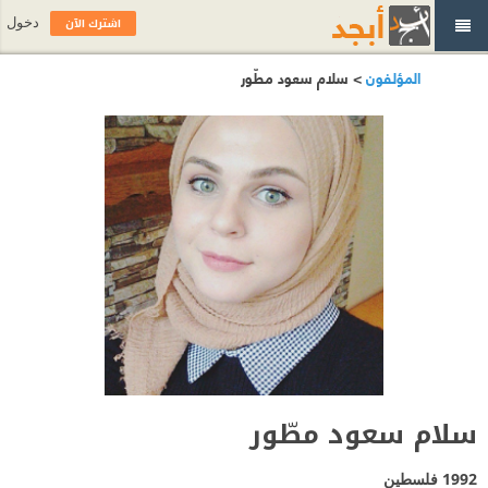
اشترك الآن
دخول
المؤلفون
> سلام سعود مطّور
سلام سعود مطّور
1992
فلسطين