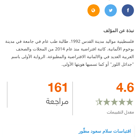
https://www.instagram.com/islammatour/
https://www.facebook.com/dentist.matour
https://twitter.com/islam_matour
نبذة عن المؤلف
فلسطينية مواليد مدينة القدس 1992. طالبة طب عام في جامعة في مدينة
بوخوم الألمانية. كاتبة افتراضية منذ عام 2014 من المجلات والصحف
العربية العديد في والالمانية الافتراضية والمطبوعة. الرواية الأولى باسم
"جدائل اللوز" أو كما تسميها هويتها الأولى.
161
4.6
مراجعة
معدل التقييمات
اقتباسات سلام سعود مطّور