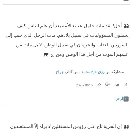
أجل! لقد مات حامل عبء الأمة بعد أن علم الناس كيف
يحملون المسؤوليات في سبيل بلادهم. مات الرجل الذي حبب إلى
السوريين العذاب والحرمان في سبيل الوطن. لا بل مات من
علمهم الموت من أجل هذا الوطن ومن أج
مشاركة من
رزق حاج محمد
، من كتاب
جراح
15‏/10‏/2025
Link
Twitter
Facebook
أوافق
إن الحرية تاج على رؤوس المستقلين لا يراه إلاّ المستعبدون