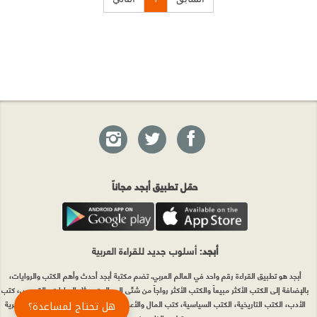
حمّل تطبيق أبجد مجاناً
أبجد
: أسلوب جديد للقراءة العربية
أبجد هو تطبيق القراءة رقم واحد في العالم العربي. تضم مكتبة أبجد أحدث وأهم الكتب والروايات،
بالإضافة إلى الكتب الأكثر مبيعاً والكتب الأكثر رواجاً من شتّى المجالات، مثل الروايات والقصص، كتب
الأدب، الكتب التاريخية، الكتب السياسية، كتب المال والأعمال، كتب الفلسفة وكتب التنمية البشرية
هل تحتاج لمساعدة؟