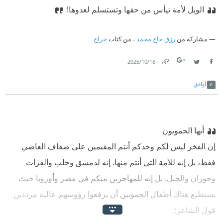
الويل لأمة تيأس من حقها وتستسلم لعدوها!
مشاركة من
رزق حاج محمد
، من كتاب
جراح
18‏/10‏/2025
Link
Twitter
Facebook
أوافق
أيها الحمويون
‫إن الفخر ليس لكم وحدكم أنتم المقيمين على ضفاف العاصي
فقط، بل إنه للأمة التي أنتم منها. إنه لدمشق وحلب والفرات
وحوران والجبل. بل إنه للمهاجرين منكم في مصر وأوروبا حيث
يستطيع هناك أطفال الحمويين أن يرفعوا رؤوسهم عالية مرددين
قول الشاعر: