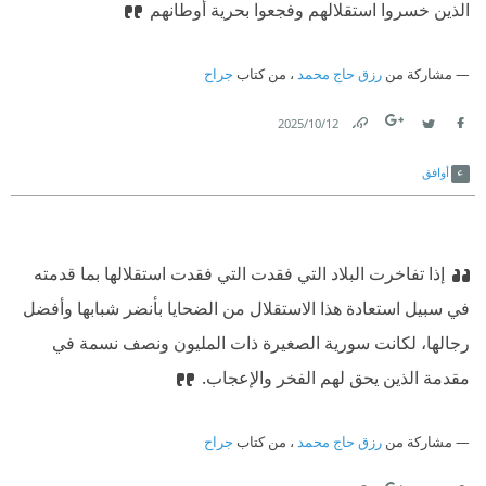
الذين خسروا استقلالهم وفجعوا بحرية أوطانهم
مشاركة من
رزق حاج محمد
، من كتاب
جراح
12‏/10‏/2025
Link
Twitter
Facebook
أوافق
إذا تفاخرت البلاد التي فقدت التي فقدت استقلالها بما قدمته
في سبيل استعادة هذا الاستقلال من الضحايا بأنضر شبابها وأفضل
رجالها، لكانت سورية الصغيرة ذات المليون ونصف نسمة في
مقدمة الذين يحق لهم الفخر والإعجاب.
مشاركة من
رزق حاج محمد
، من كتاب
جراح