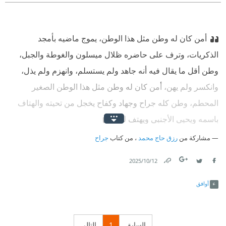
أمن كان له وطن مثل هذا الوطن، يموج ماضيه بأمجد
الذكريات، وترف على حاضره ظلال ميسلون والغوطة والجبل،
وطن أقل ما يقال فيه أنه جاهد ولم يستسلم، وانهزم ولم يذل،
وانكسر ولم يهن، أمن كان له وطن مثل هذا الوطن الصغير
المحطم، وطن كله جراح وجهاد وكفاح يخجل من تحيته والهتاف
باسمه ويحيي الأجنبي ويهتف له؟
مشاركة من
رزق حاج محمد
، من كتاب
جراح
12‏/10‏/2025
Link
Twitter
Facebook
أوافق
السابق
1
التالي