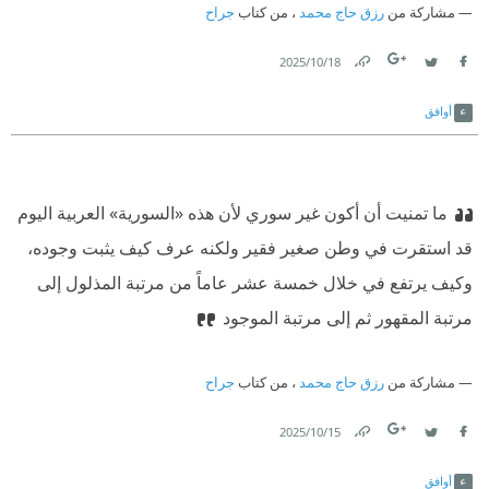
مشاركة من
رزق حاج محمد
، من كتاب
جراح
‫أولئك آبائي فجئني بمثلهم
‫إذا جمعتنا يا جرير المجامع
18‏/10‏/2025
Link
Twitter
Facebook
أوافق
ما تمنيت أن أكون غير سوري لأن هذه «السورية» العربية اليوم
قد استقرت في وطن صغير فقير ولكنه عرف كيف يثبت وجوده،
وكيف يرتفع في خلال خمسة عشر عاماً من مرتبة المذلول إلى
مرتبة المقهور ثم إلى مرتبة الموجود
مشاركة من
رزق حاج محمد
، من كتاب
جراح
15‏/10‏/2025
Link
Twitter
Facebook
أوافق