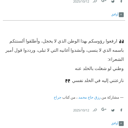
12‏/10‏/2025
Link
Twitter
Facebook
أوافق
ارفعوا رؤوسكم بهذا الوطن الذي لا يخجل، وأطلقوا ألسنتكم
باسمه الذي لا ينسى، وأنشدوا أغانيه التي لا تبلى، ورددوا قول أمير
الشعراء:
‫وطني لو شغلت بالخلد عنه
‫نازعتني إليه في الخلد نفسي
مشاركة من
رزق حاج محمد
، من كتاب
جراح
12‏/10‏/2025
Link
Twitter
Facebook
أوافق