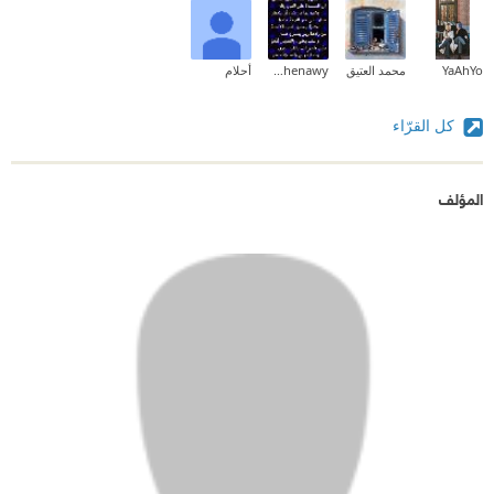
YaAhYo
محمد العتيق
Khled Moh Shenawy
أحلام
كل القرّاء
المؤلف