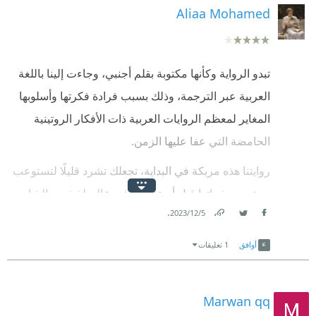
Aliaa Mohamed
تبدو الرواية وكأنها مكتوبة بقلم أجنبي، وجاءت إلينا باللغة
العربية عبر الترجمة، وذلك بسبب فرادة فكرتها وأسلوبها
المغاير لمعظم الروايات العربية ذات الأفكار الروتينية
الحامضة التي عفا عليها الزمن.
روايتنا هذه مربكة في البداية، تجعلك تشرد قليلًا لتستوعب
محتوى صفحاتها قبل أن تغرقك في عالم لذيذ من الشاي،
.
5‏/12‏/2023
ولأن اللذة لا يمكن تقديمها منفردة، فلابد من وجود ثمن،
Link
Twitter
Facebook
حيث القتل وبنات القمر وخطط الاغتيالات وأعمال العنف،
أوافق
1 تعليقات
وبعض من الشهوة والحب.
الرواية تسرد لنا قصة أدميرال، لا يمكن اختصار جنسيته،
Marwan qq
فهو عربي تارة، بريطاني تارة أخرى، هندي أحيانًا، وربما لا