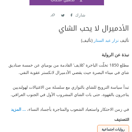
اشتر
شارك
Link
Twitter
Facebook
الأدميرال لا يحب الشاي
تأليف
نزار عبد الستار
(تأليف)
نبذة عن الرواية
مطلع 1850 تخلّت الباخرة ’كلايف‘ القادمة من بومباي عن خمسة صناديق
شاي في ميناء البصرة حيث يقضي الأدميرال لانكستر عقوبة النفي.
تبدأ سياسة الترويج للشاي بالتوازي مع سلسلة من الاغتيالات لهولنديين
يتاجرون بالقهوة، حتى بات الشاي المشروب الأول في الجنوب العراقي.
في زمن الاحتكار واستعباد الشعوب والمتاجرة بأجساد النساء،
... المزيد
التصنيف
روايات اجتماعية