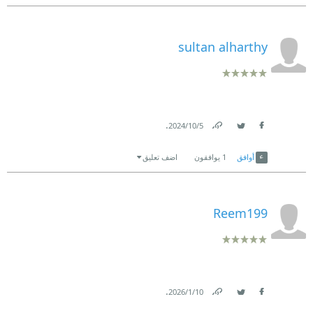
sultan alharthy
.
5‏/10‏/2024
Link
Twitter
Facebook
أوافق
1
يوافقون
اضف تعليق
Reem199
.
10‏/1‏/2026
Link
Twitter
Facebook