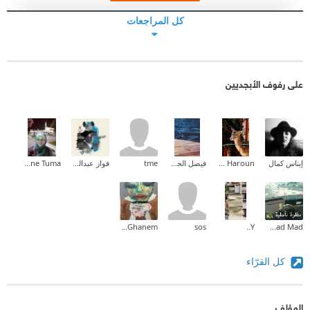
كل المراجعات
على رفوف الأبجديين
إيناس كمال
Amal Idris Haroun
فيصل الجهني
tme
فواز عبدالمحسن
Nadia Yassine Tuma
Neda Ghanem
sos
Y..
Fatmad Mad
كل القرّاء
المؤلف