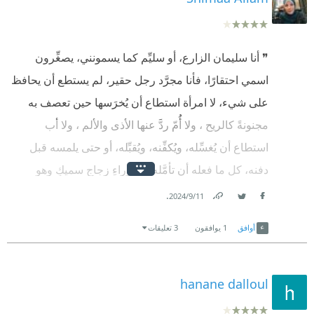
❞ أنا سليمان الزارع، أو سليِّم كما يسمونني، يصغِّرون
اسمي احتقارًا، فأنا مجرَّد رجل حقير، لم يستطع أن يحافظ
على شيء، لا امرأة استطاع أن يُخرَسها حين تعصف به
مجنونةً كالريح ، ولا أُمّ ردَّ عنها الأذى والألم ، ولا أب
استطاع أن يُغسِّله، ويُكفِّنه، ويُقبِّله، أو حتى يلمسه قبل
دفنه، كل ما فعله أن تأمَّله من وراءِ زجاجٍ سميكٍ وهو
يُحتضَـر، لم يحافظ على شيء، حتى بلاده التي انفرطت
.
11‏/9‏/2024
Facebook
Twitter
Link
بين يديه بغتةً كمسْبَحَةٍ في هاويةٍ ❝
أوافق
1
يوافقون
3 تعليقات
‏عن سليمان كانت الحكاية ما بين مستقبل قريب ، حاضر
مازال يرمي بظلاله ، و ماضٍ بعيد يروي سليمان عن نفسه
hanane dalloul
، عن أبوه ، و عن جده .. تاريخ كان الوباء فيه البطل ما بين
كوليرا ، جُدري ، إنفلونزا إسبانية ، كورونا .. و كان الإنسان