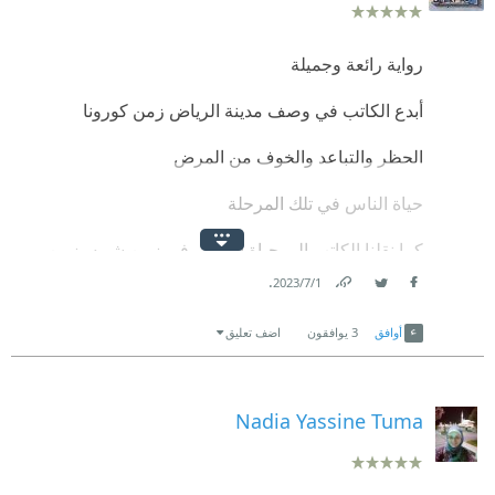
رواية رائعة وجميلة
أبدع الكاتب في وصف مدينة الرياض زمن كورونا
الحظر والتباعد والخوف من المرض
حياة الناس في تلك المرحلة
كما نقلنا الكاتب إلى حياة الرياض في زمن شبيه بزمن
.
كورونا
1‏/7‏/2023
Link
Twitter
Facebook
إبان إنتشار الحمى الإسبانية والجدري
أوافق
3
يوافقون
اضف تعليق
وكأن التاريخ يعيد نفسه
Nadia Yassine Tuma
رواية مشوقة ومؤثرة