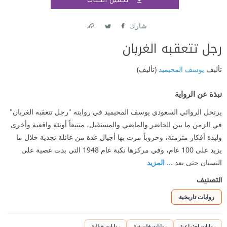
اشتر
شارك
Link
Twitter
Facebook
رجل تتعقبه الغربان
تأليف
يوسف المحيميد
(تأليف)
نبذة عن الرواية
يرتحل الروائي السعودي يوسف المحيميد في روايته "رجل تتعقبه الغربان"
في الزمن ما بين الحاضر والماضي والمستقبل، متتبعاً أوبئة واقعية وأخرى
وليدة أفكار متزمتة، وحروباً مرت بها أجيال عدة من عائلة نجدية خلال ما
يزيد على 100 عام، وفي مركزها نكبة عام 1948 التي بدت عصية على
النسيان حتى بعد
... المزيد
التصنيف
روايات تاريخية
روايات اجتماعية
روايات فلسفية
روايات خيالية