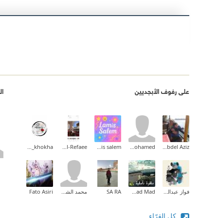
على رفوف الأبجديين
ال
coffee_with_khokha
Fatma Al-Refaee
lamis salem
amr mohamed
Rasha Abdel Aziz
فواز عبدالمحسن
Fatmad Mad
SA RA
محمد الشحني
Fato Asiri
كل القرّاء