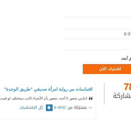
 أبجد
اشترك الآن
7
اقتباسات من رواية امرأة صديقي "طريق الوحدة"
شاركة
انتابني شعور لا أحبه، شعور بأن الأشياء كانت ستختلف لو قم
مشاركة من
كل الاقتباسات
B MHD