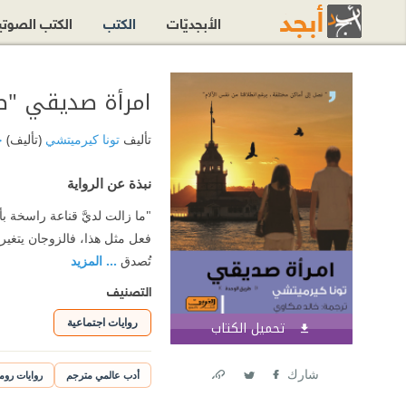
الأبجديّات
الكتب
الكتب الصوت
امرأة صديقي "ط
تأليف
تونا كيرميتشي
(تأليف)
خ
نبذة عن الرواية
"ما زالت لديَّ قناعة راسخة ب
فعل مثل هذا، فالزوجان يتغير
تُصدق
... المزيد
التصنيف
روايات اجتماعية
تحميل الكتاب
اشترك الآن
شارك
أدب عالمي مترجم
روايات روم
Link
Twitter
Facebook