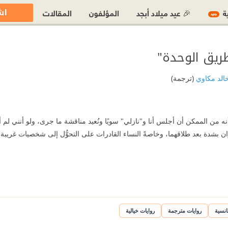
اش
ية
🎉 عيد ميلاد أبجد
المؤلفون
المقالات
جديد
ريق الوحدة"
الد مكاوي
(ترجمة)
أنه من الممكن أن أجلس أنا و"نازلي" سويًا ونُعيد مناقشة ما جرى، ولو أنني لم 
ان بشدة بعد طلاقهما، وخاصةً النساء القادرات على التحوُّل إلى شخصيات غريبة
انسية
روايات مترجمة
روايات خيالية