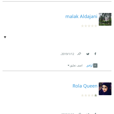
malak Aldajani
♥️
.
12‏/1‏/2019
Link
Twitter
Facebook
أوافق
اضف تعليق
Rola Queen