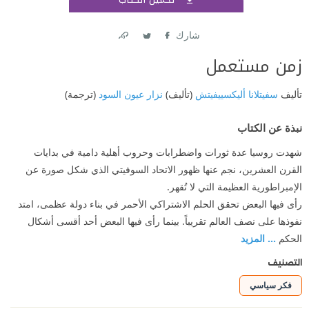
اشتر
شارك
Link
Twitter
Facebook
زمن مستعمل
تأليف
سفيتلانا أليكسييفيتش
(تأليف)
نزار عيون السود
(ترجمة)
نبذة عن الكتاب
شهدت روسيا عدة ثورات واضطرابات وحروب أهلية دامية في بدايات
القرن العشرين، نجم عنها ظهور الاتحاد السوفيتي الذي شكل صورة عن
الإمبراطورية العظيمة التي لا تُقهر.
رأى فيها البعض تحقق الحلم الاشتراكي الأحمر في بناء دولة عظمى، امتد
نفوذها على نصف العالم تقريباً. بينما رأى فيها البعض أحد أقسى أشكال
الحكم
... المزيد
التصنيف
فكر سياسي