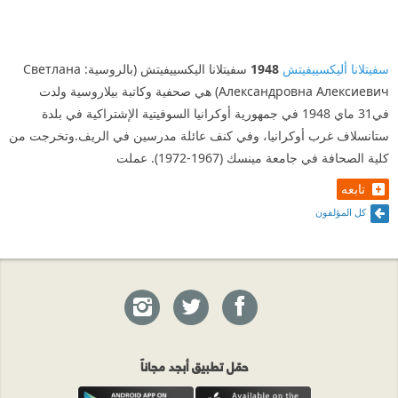
سفيتلانا أليكسييفيتش
1948
سفيتلانا اليكسييفيتش (بالروسية: Светлана
Александровна Алексиевич) هي صحفية وكاتبة بيلاروسية ولدت
في31 ماي 1948 في جمهورية أوكرانيا السوفيتية الإشتراكية في بلدة
ستانسلاف غرب أوكرانيا، وفي كنف عائلة مدرسين في الريف.وتخرجت من
كلية الصحافة في جامعة مينسك (1967-1972). عملت
تابعه
كل المؤلفون
حمّل تطبيق أبجد مجاناً