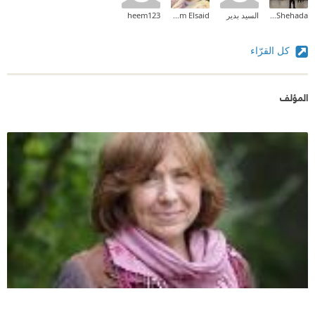
Ashraf Shehada
السيد بدير
Mariam Elsaid
heem123
كل القرّاء
المؤلف