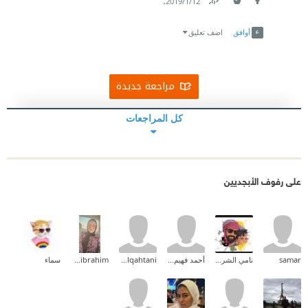
.
12‏/1‏/2019
Link
Twitter
Facebook
أوافق
اضف تعليق
مراجعة جديدة
كل المراجعات
على رفوف الأبجديين
samar
نامي الشريف ✨
أحمد فهيم القاضى
wedad alqahtani
rimaibrahim_
سماء