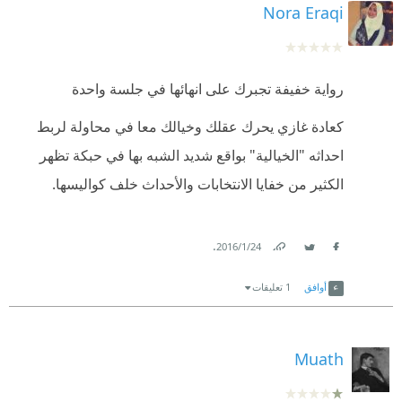
Nora Eraqi
رواية خفيفة تجبرك على انهائها في جلسة واحدة
كعادة غازي يحرك عقلك وخيالك معا في محاولة لربط
احداثه "الخيالية" بواقع شديد الشبه بها في حبكة تظهر
الكثير من خفايا الانتخابات والأحداث خلف كواليسها.
.
24‏/1‏/2016
Link
Twitter
Facebook
أوافق
1 تعليقات
Muath