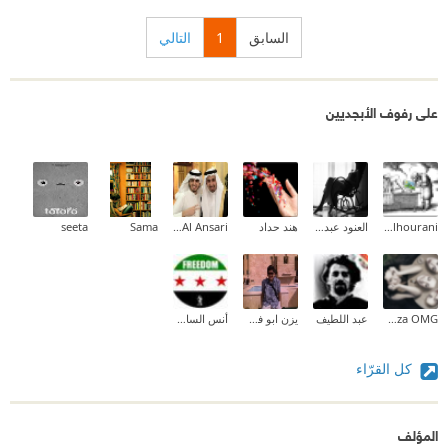
السابق
1
التالي
على رفوف الأبجديين
Asem Alhourani
العنود عبدالمحسن
هند حداد
Mohammed M. Al Ansari
Sama
seeta
Shaza OMG
عبد اللطيف
يزن ابو فلاحه
أنس السامرائي
كل القرّاء
المؤلف