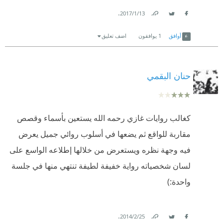
.
13‏/1‏/2017
Link
Twitter
Facebook
أوافق
1
يوافقون
اضف تعليق
حنان البقمي
كغالب روايات غازي رحمه الله يستعين بأسماء وقصص
مقاربة للواقع ثم يضعها في أسلوب روائي جميل يعرض
فيه وجهة نظره ويستعرض من خلالها إطلاعه الواسع على
لسان شخصياته رواية خفيفة لطيفة تنتهي منها في جلسة
واحدة:)
.
25‏/2‏/2014