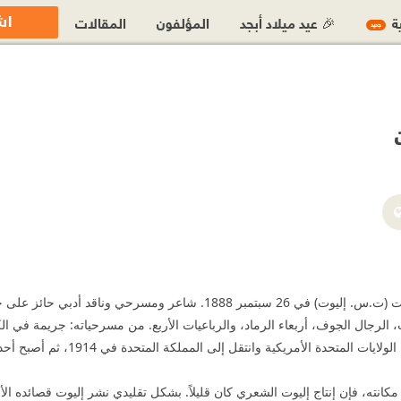
اش
ية
🎉 عيد ميلاد أبجد
المؤلفون
المقالات
جديد
الرجال الجوف، أربعاء الرماد، والرباعيات الأربع. من مسرحياته: جريمة في الكات
تحدة الأمريكية وانتقل إلى المملكة المتحدة في 1914، ثم أصبح أحد الرعايا البريطانيين في 1927.
كانته، فإن إنتاج إليوت الشعري كان قليلاً. بشكل تقليدي نشر إليوت قصائده ال