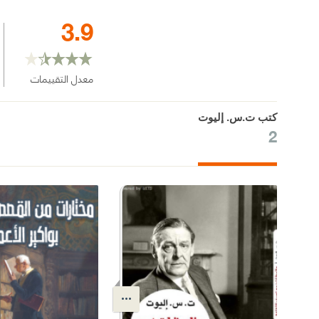
3.9
معدل التقييمات
كتب ت.س. إليوت
2