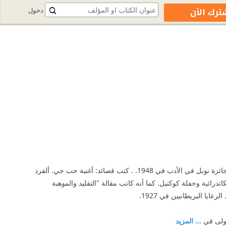
ترك الآن
دخول
وُلد توماس ستيرنز إليوت (ت.س. إليوت) في 26 سبتمبر 1888. شاعر ومسرحي وناقد أدبي حائز على جائزة نوبل في الأدب في 1948. . كتب قصائد: أغنية حب جي. ألفرد
درائية وحفلة كوكتيل. كما أنه كاتب مقالة "التقليد والموهبة
أولى في
... المزيد