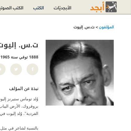
الأبجديّات
الكتب
الكتب الصوت
المؤلفون
> ت.س. إليوت
ت.س. إليوت
1888 توفي سنة 1965
نبذة عن المؤلف
بروفروك، الأرض اليباب، 
الفردية". وُلد إليوت في الولايات الم
بالنسبة لشاعر في مثل م