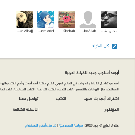
محمود طارق إبراهيم
Ahmed AbdAllah
Tarek Shehab
Abeer Adel
Manar Alhajj
كل القرّاء
أبجد
: أسلوب جديد للقراءة العربية
أبجد هو تطبيق القراءة رقم واحد في العالم العربي. تضم مكتبة أبجد أحدث وأهم الكتب والروايات
المجالات، مثل الروايات والقصص، كتب الأدب، الكتب التاريخية، الكتب السياسية، كتب المال 
اشتراك أبجد بلا حدود
الكتب
تواصل معنا
المؤلفون
الأسئلة الشائعة
حقوق الطبع © أبجد 2026
|
سياسة الخصوصيّة
|
شروط وأحكام الاستخدام