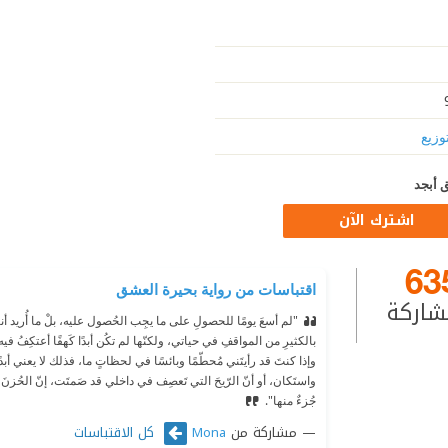
وزيع
 أبجد
اشترك الآن
63
اقتباسات من رواية بحيرة العشق
شاركة
"لم أسعَ يومًا للحصولِ على ما يجِب الحُصول عليه، بلْ ما أُريد أن
بالكثيرِ من المواقفِ في حياتي، ولكنّها لم تكُن أبدًا كَهفًا أعتكِفُ فيه،
وإذا كنتَ قد رأيتَني مُحطّمًا وبائسًا في لحظاتٍ ما، فذلك لا يعني أبدً
واستَكان، أو أنّ الرّيحَ التي تَعصِف في داخلي قد صَمتَت، إنّ الحُزن
جُزءٌ منها".‏
مشاركة من
كل الاقتباسات
Mona