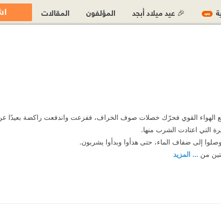
اش
ية
🎉 عيد ميلاد أبجد
المؤلفون
المقالات
جديد
دافع الهواء القوي فحرّك خصلات صوف الخراف، ففزعت واندفعت راكضة بعيدًا عن 
رة التي اعتادت الشرب منها.
وصلوا إلى ضفاف الماء، حتى هدأوا وبدأوا يشربون.
تين من
... المزيد