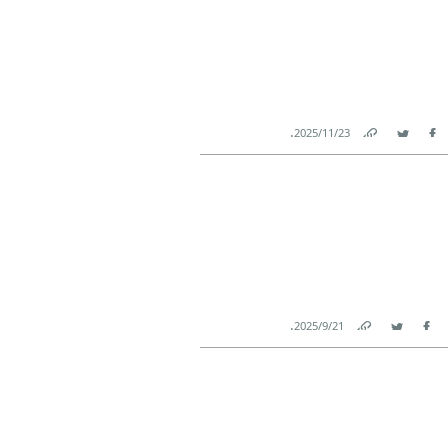
.
23‏/11‏/2025
Link
Twitter
Facebook
.
21‏/9‏/2025
Link
Twitter
Facebook