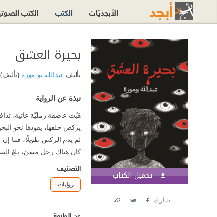
الأبجديّات
الكتب
الكتب الصوت
بحيرة العشق
تأليف
عبدالله بو موزة
(تأليف)
نبذة عن الرواية
هَبّت عاصفة رمليّة عاتية، ت
يركض خلفها، يقودها نحو البحي
لم يدم الركض طويلًا، فما إن 
كان هناك رجل مسنّ، بلغ الس
التصنيف
تحميل الكتاب
اشترك الآن
روايات
شارك
Link
Twitter
Facebook
عن الطبعة