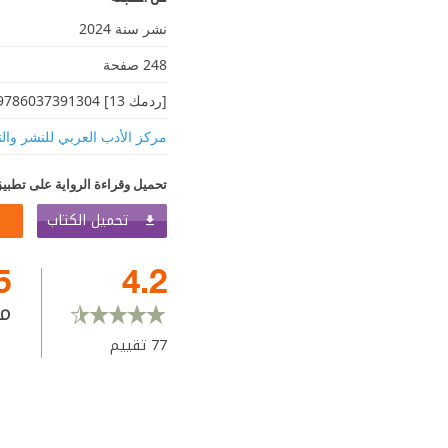
نشر سنة 2024
248 صفحة
[ردمك 13] 9786037391304
مركز الأدب العربي للنشر والت
تحميل وقراءة الرواية على تطبيق
تحميل الكتاب
5
4.2
م
77
تقييم