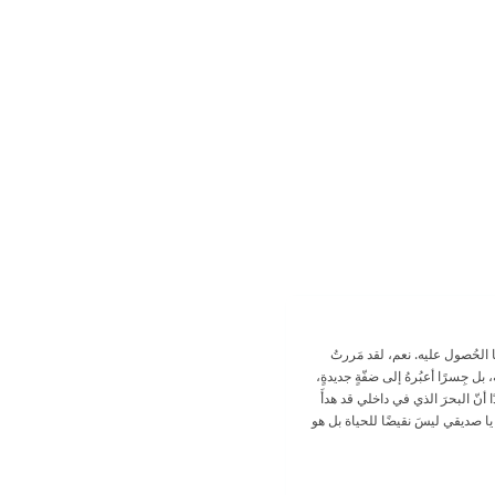
ا الحُصول عليه. نعم، لقد مَررتُ
 بل جِسرًا أعبُرهُ إلى ضفّةٍ جديدةٍ،
ا أنّ البحرَ الذي في داخلي قد هدأَ
َ يا صديقي ليسَ نقيضًا للحياة بل هو