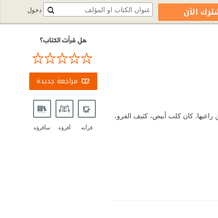
ترك الآن
دخول
هل قرأت الكتاب؟
مراجعة جديدة
راعيها. كان كلب أبيض، كثيف الفرو،
قرأته
أقرؤه
سأقرؤه