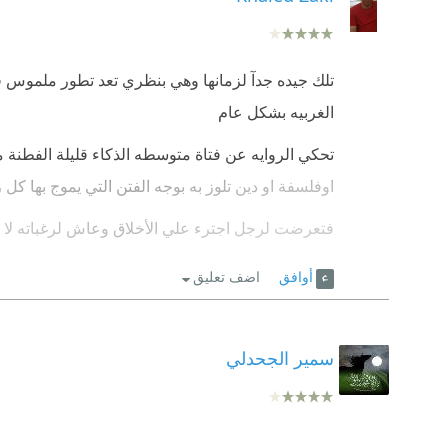
تلك جيده جدآ لزمانها وهي بنظري تعد تطور ملموس ف
الغربيه بشكل عام
تحكي الروايه عن فتاة متوسطه الذكاء قليلة الفطنة م
اوفلسفة او دين تلوز به بوجه الفتن التي يموج بها كل 
فتعرضت لرجل اجترء علي الأخلاق وعاش لرغباته لا 
وانتظرت في قلق بالغ لا تعرف بما يكون من حوادث الد
أوافق
اضف تعليق
وقد حمل لها حب واخلاص وتزوجت به عن حب ورأت ف
الجنين بأحشائها كان من سفاح وهجرها زوجها مهيض 
محكم كأنك تشاهد فيلم والكاتب فقط يعلق علي تلك ا
سمير الجحدلي
وجرت تلك الحوارات الفلسفيه حول القيم والأخلاق و
الغفران واستكمال مسيرة الحياة او أن ذلك جبن عن ات