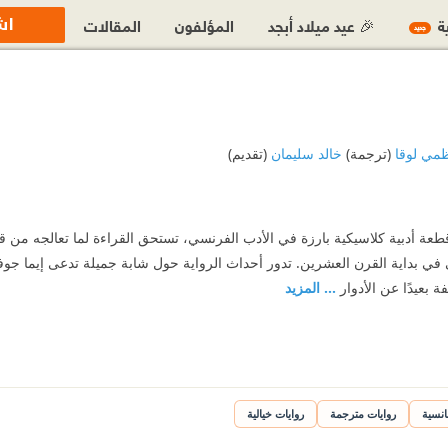
اش
ية
🎉 عيد ميلاد أبجد
المؤلفون
المقالات
جديد
مي لوقا
(ترجمة)
خالد سليمان
(تقديم)
طعة أدبية كلاسيكية بارزة في الأدب الفرنسي، تستحق القراءة لما تعالجه من ق
في بداية القرن العشرين. تدور أحداث الرواية حول شابة جميلة تدعى إيما جوفر
 بعيدًا عن الأدوار
... المزيد
انسية
روايات مترجمة
روايات خيالية