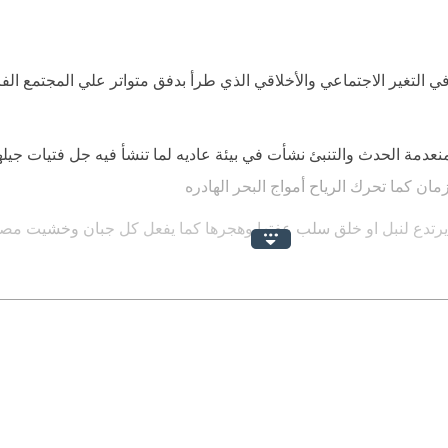
ي التغير الاجتماعي والأخلاقي الذي طرأ بدفق متواتر علي المجتمع ال
نعدمة الحدث والتنبئ نشأت في بيئة عاديه لما تنشأ فيه جل فتيات جيله
زمان كما تحرك الرياح أمواج البحر الهادره
يرتدع لنبل او خلق سلب عفتها وهجرها كما يفعل كل جبان وخشيت مصار
هر وعاد ذاك الطفل الذي نشأ معها كتلميذ لوالدها والذي ربط بينهما 
يه خلاص لأزمتها التي أوشكت أن تقضي عليها ثم ظهرت الحقيقه واك
الجناح كسير القلب يعاني لوعة الفراق وخزلان الخيانه وجرت الاحدا
لأحداث لا يفوتك منه شيئ
معني الدنس الجسدي والروحي وأهمية التعليم لعصمة المرأة وجمايتعا 
باع القيم والتمسك بها