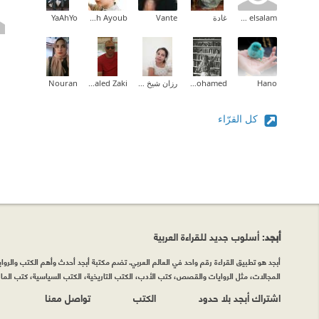
loly abd elsalam
غادة
Vante
Abdallah Ayoub
YaAhYo
Hano
Farah Mohamed
رزان شيخ حسن
Khaled Zaki
Nouran
كل القرّاء
أبجد
: أسلوب جديد للقراءة العربية
أبجد هو تطبيق القراءة رقم واحد في العالم العربي. تضم مكتبة أبجد أحدث وأهم الكتب والروايات
المجالات، مثل الروايات والقصص، كتب الأدب، الكتب التاريخية، الكتب السياسية، كتب المال 
اشتراك أبجد بلا حدود
الكتب
تواصل معنا