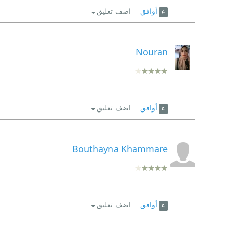
أوافق
اضف تعليق
كانت مناقشات جوفر وربيير ومواقف جوفر من ابنته و
ولكن ليس بمقدرة المجتمع الفرنسي في العدول عنها ال
Nouran
أوافق
اضف تعليق
Bouthayna Khammare
أوافق
اضف تعليق