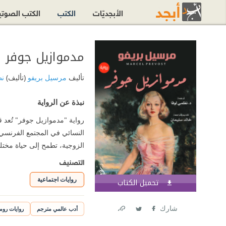
الأبجديّات
الكتب
الكتب الصوت
مدموازيل جوفر
تأليف
مرسيل بريفو
(تأليف)
نظ
نبذة عن الرواية
رواية "مدموازيل جوفر" تُعد ق
النسائي في المجتمع الفرنسي 
الزوجية، تطمح إلى حياة مختلفة
التصنيف
روايات اجتماعية
تحميل الكتاب
اشترك الآن
شارك
أدب عالمي مترجم
روايات روم
Link
Twitter
Facebook