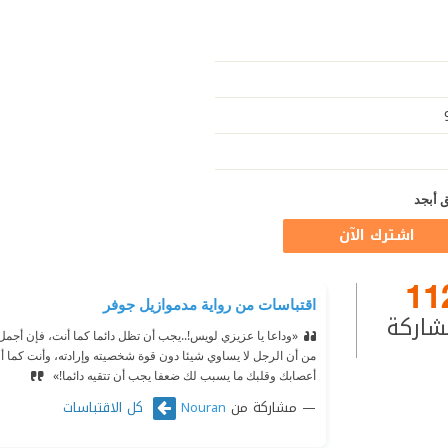
 أبجد
اشترك الآن
11
اقتباسات من رواية مدموازيل جوفر
شاركة
«وداعا يا عزيزي لويس!..يجب أن تظل دائما كما أنت، فإن أجمل 
من أن الرجل لا يساوي شيئا دون قوة شخصيته وإرادته، وأنت كما أ
أعصابك وقلبك ما يسبب لك ضعفا يجب أن تتقيه دائما!» ‏
مشاركة من
كل الاقتباسات
Nouran