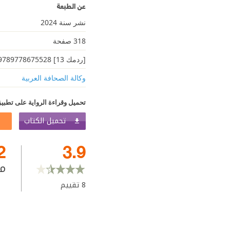
عن الطبعة
نشر سنة 2024
318 صفحة
[ردمك 13] 9789778675528
وكالة الصحافة العربية
تحميل وقراءة الرواية على تطبيق
تحميل الكتاب
2
3.9
م
8
تقييم