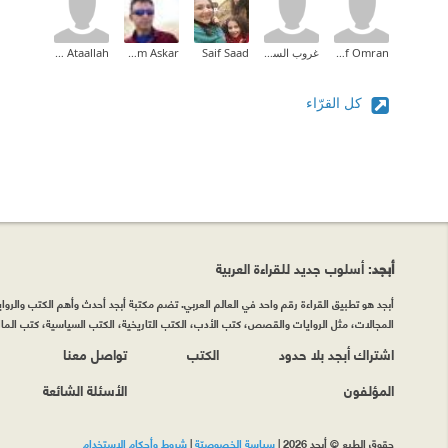
Seif Omran
غروب السوالقة
Saif Saad
Hesham Askar
Ahmed Ataallah
كل القرّاء
أبجد
: أسلوب جديد للقراءة العربية
أبجد هو تطبيق القراءة رقم واحد في العالم العربي. تضم مكتبة أبجد أحدث وأهم الكتب والروايات
المجالات، مثل الروايات والقصص، كتب الأدب، الكتب التاريخية، الكتب السياسية، كتب المال 
اشتراك أبجد بلا حدود
الكتب
تواصل معنا
المؤلفون
الأسئلة الشائعة
حقوق الطبع © أبجد 2026
|
سياسة الخصوصيّة
|
شروط وأحكام الاستخدام