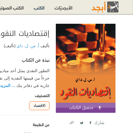
الأبجديّات
الكتب
الكتب الصوت
إقتصاديات النقود
تأليف
أ. س. ل. داي
(تأليف)
نبذة عن الكتاب
التطور النقدى يمثل أحد ميادي
جزءاً من قيمتها النقدية إلى ن
جارية في دفاتر بنك
... المزيد
التصنيف
الاقتصاد
تحميل الكتاب
اشترك الآن
شارك
عن الطبعة
Link
Twitter
Facebook