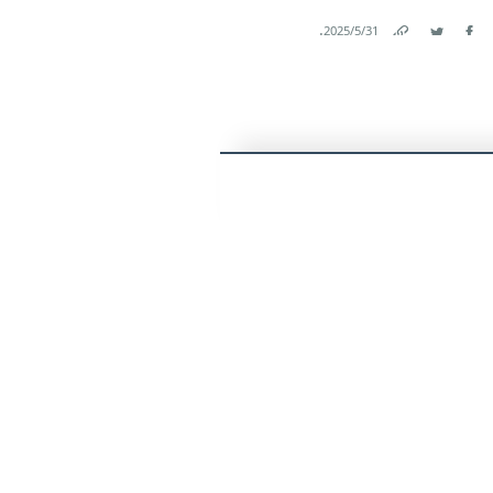
.
31‏/5‏/2025
Link
Twitter
Facebook