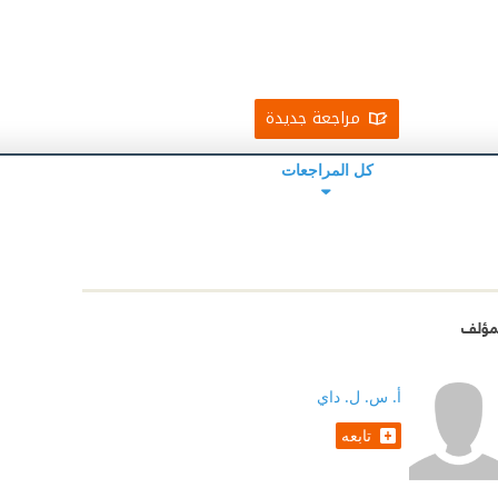
مراجعة جديدة
كل المراجعات
مؤلف
أ. س. ل. داي
تابعه