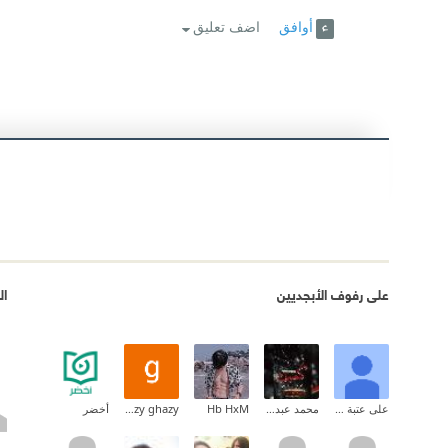
أوافق
اضف تعليق
على رفوف الأبجديين
ال
على عتبة القراءة
محمد عبد المنعم
Hb HxM
ghazy ghazy
أخضر