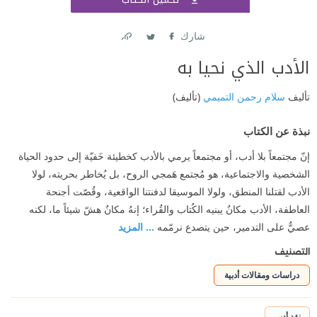
اشتر
شارك
Link
Twitter
Facebook
الأدب الذي نحيا به
تأليف
سلام رحمن التميمي
(تأليف)
نبذة عن الكتاب
إنّ مجتمعاً بلا أدب، أو مجتمعاً يرمي بالأدب كخطيئة خَفيّة إلى حدود الحياة
الشخصية والاجتماعية، هو مُجتمع هَمجي الروح، بل يُخاطر بحريته، لولا
الأدب لقتلنا المنطق، ولولا الموسيقا لدفنتنا الواقعية، وقُصّت أجنحة
العاطفة، الأدب مكانٌ يبنيه الكُتاب والقُراء؛ إنهُ مكانٌ هشّ شيئاً ما، لكنه
عصيٌّ على التدمير، حين يتصدع نرمّمه
... المزيد
التصنيف
دراسات ومقالات أدبية
نقد أدبي