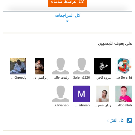
مراجعة جديدة
كل المراجعات
على رفوف الأبجديين
Halima Belarbi
مروة الجزائري
Salem2226
رفعت خالد
إبراهيم عادل
Huner Gneedy
Ahmed Afifi Abdallah
رزان شيخ حسن
Mamduh Alsiliman
Abdulwahab
كل القرّاء