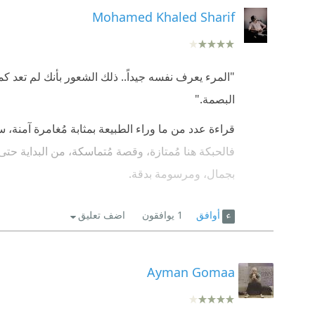
Mohamed Khaled Sharif
"المرء يعرف نفسه جيداً.. ذلك الشعور بأنك لم تعد ك
البصمة."
قراءة عدد من ما وراء الطبيعة بمثابة مُغامرة آمنة،
فالحبكة هنا مُمتازة، وقصة مُتماسكة، من البداية حتى ال
بجمال، ومرسومة بدقة.
هذه الأسطورة قد تُسبب الغثيان والقرف، هناك بعض ا
أوافق
1
يوافقون
اضف تعليق
ولكننا سنختلف معه بعد النهاية، هل ناداه الشيء فعلا
وأرزن بكثير من مرات سابقة.
Ayman Gomaa
أسطورة رائعة ومُمتعة، تُلتهم بنهم، وتجعلك تقشعر من
يُنصح بها.