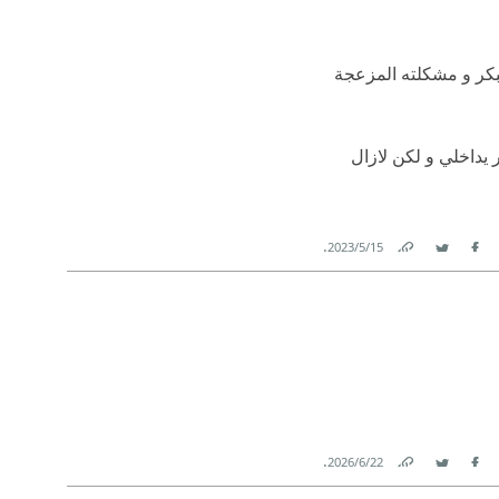
لبكر و مشكلته المزعجة
 يداخلي و لكن لازال
.
15‏/5‏/2023
Link
Twitter
Facebook
.
22‏/6‏/2026
Link
Twitter
Facebook