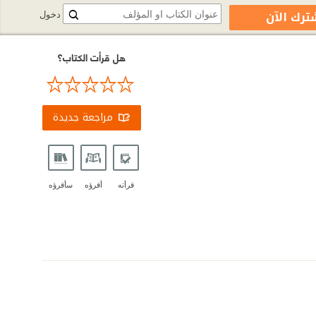
ترك الآن
دخول
هل قرأت الكتاب؟
مراجعة جديدة
قرأته
أقرؤه
سأقرؤه