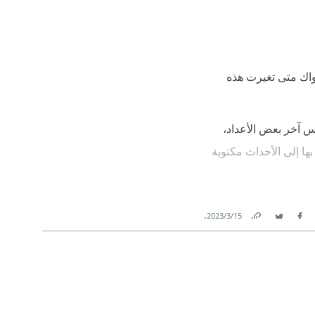
سواك متى تغيرت هذه
كس آخر بعض الأعداد،
 بها إلى الأحداث مكتوبة
تتعاطف معه كثيرا،
.
15‏/3‏/2023
في هذه الجزئية كان أثقل
Link
Twitter
Facebook