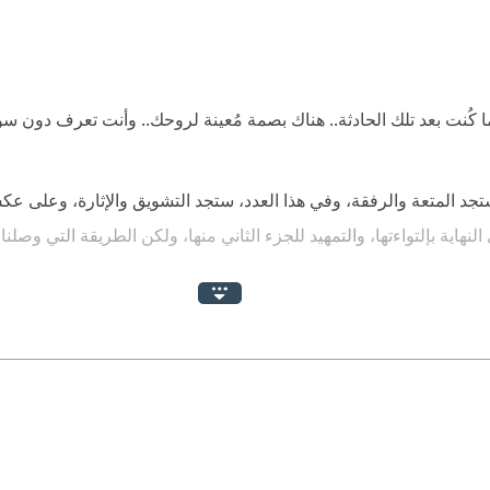
ما كُنت بعد تلك الحادثة.. هناك بصمة مُعينة لروحك.. وأنت تعرف دون 
 ستجد المتعة والرفقة، وفي هذا العدد، ستجد التشويق والإثارة، وعلى ع
نهاية بإلتواءتها، والتمهيد للجزء الثاني منها، ولكن الطريقة التي وصلنا
لمشاهد الصعبة فعلاً، الغرض منها توضيح كم كان يُعاني "بكر"، الذي س
ً لأنه شعر بخوفه وهلعه؟ أم أنها عاقبة اخلاقية لأفعاله؟ مستوى العمق 
 تفاصيلها، وذات نهاية محبوكة.