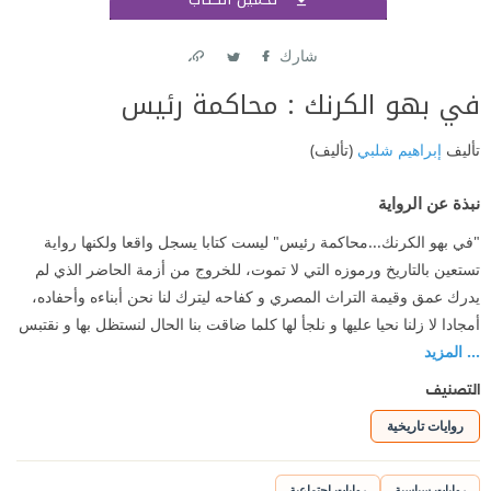
اشتر
شارك
Link
Twitter
Facebook
في بهو الكرنك : محاكمة رئيس
تأليف
إبراهيم شلبي
(تأليف)
نبذة عن الرواية
"في بهو الكرنك...محاكمة رئيس" ليست كتابا يسجل واقعا ولكنها رواية
تستعين بالتاريخ ورموزه التي لا تموت، للخروج من أزمة الحاضر الذي لم
يدرك عمق وقيمة التراث المصري و كفاحه ليترك لنا نحن أبناءه وأحفاده،
أمجادا لا زلنا نحيا عليها و نلجأ لها كلما ضاقت بنا الحال لنستظل بها و نقتبس
... المزيد
التصنيف
روايات تاريخية
روايات سياسية
روايات اجتماعية