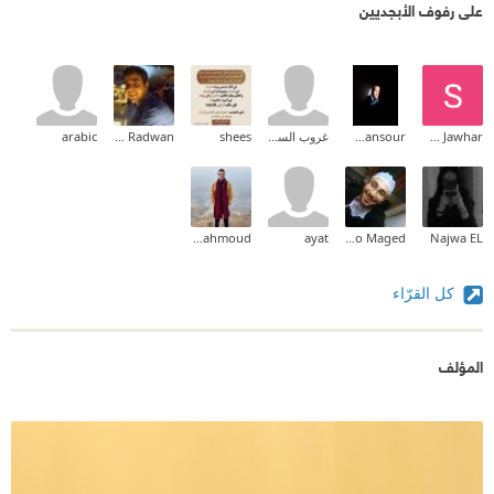
على رفوف الأبجديين
طفت على الملك مينا رئيس المحكمة بصفته أقدم
الأعضاء و محمد علي باشا و حور محب و طه حسين و
احمد لطفي السيد و الشيخ محمد متولي الشعراوي و
Sadim Jawhar
Ahmed Mansour
غروب السوالقة
shees
Hussein Radwan
arabic
الدكتور جمال حمدان و حسين مؤنس و تحية كاريوكا و
الشيخ محمود شلتوت و صلاح جاهين و نجيب محفوظ و
باقة كبيرة من أزهى نجوم مصر الساطعة.
zead mahmoud
ayat
Mario Maged
Najwa EL
كتاب سيظل بطحة على رأس كل دجال يتاجر بالدين و
كل القرّاء
يستخدمه كسلعة للسيطرة علينا - حرافيش حارتنا - كتاب
رغم بساطة أسلوبه و خفته إلا أنه زاخر بأراء الأقدمين
المؤلف
حيال كل قضية تشغلنا الآن و كل زمان.
كتاب سأدخره لحمزة ليقرأه عندما يشب حتي لا يكون
عرضة لأي دجال.