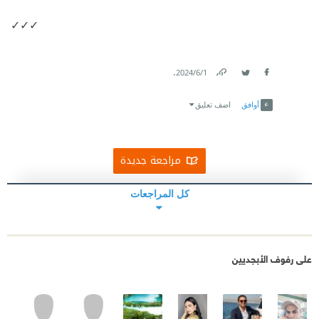
✓✓✓
.
1‏/6‏/2024
Link
Twitter
Facebook
أوافق
اضف تعليق
مراجعة جديدة
كل المراجعات
على رفوف الأبجديين