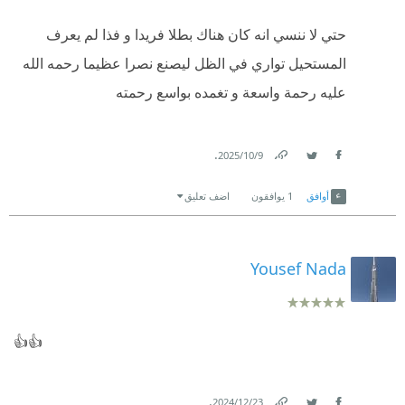
حتي لا ننسي انه كان هناك بطلا فريدا و فذا لم يعرف
المستحيل تواري في الظل ليصنع نصرا عظيما رحمه الله
عليه رحمة واسعة و تغمده بواسع رحمته
.
9‏/10‏/2025
Link
Twitter
Facebook
أوافق
1
يوافقون
اضف تعليق
Yousef Nada
👍👍
.
23‏/12‏/2024