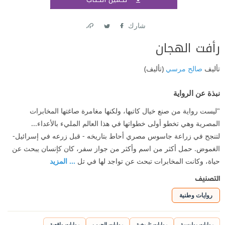
اشتر
شارك
Link
Twitter
Facebook
رأفت الهجان
تأليف
صالح مرسي
(تأليف)
نبذة عن الرواية
"ليست رواية من صنع خيال كاتبها، ولكنها مغامرة صاغتها المخابرات
المصرية وهي تخطو أولى خطواتها في هذا العالم المليء بالأعداء...
لتنجح في زراعة جاسوس مصري أحاط بتاريخه - قبل زرعه في إسرائيل-
الغموض. حمل أكثر من اسم وأكثر من جواز سفر، كان كإنسان يبحث عن
حياة، وكانت المخابرات تبحث عن تواجد لها في تل
... المزيد
التصنيف
روايات وطنية
روايات بوليسية
روايات تاريخية
روايات الحرب
روايات واقعية