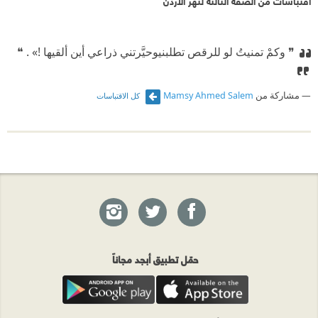
اقتباسات من الضفة الثالثة لنهر الأردن
❞ وكمْ تمنيتُ لو للرقص تطلبني
⁠‫وحيَّرتني ذراعي أين ألقيها !» . ❝
مشاركة من
Mamsy Ahmed Salem
كل الاقتباسات
حمّل تطبيق أبجد مجاناً