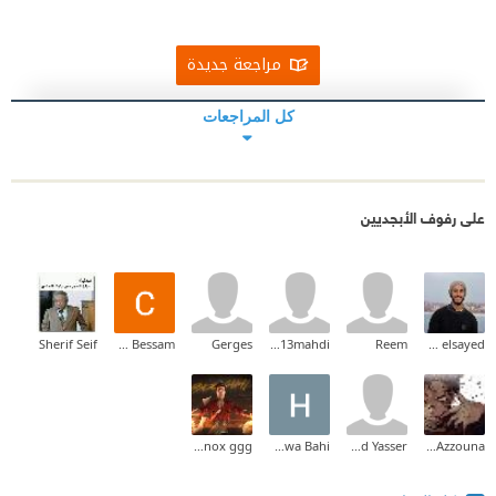
مراجعة جديدة
كل المراجعات
على رفوف الأبجديين
Sherif Seif
Chaymae Bessam
Gerges
Ali2013mahdi
Reem
abdelrhman elsayed
yassinox ggg
Hafawa Bahi
Mohamed Yasser
Hassan Ben Azzouna