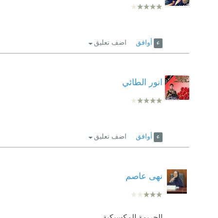
أوافق
اضف تعليق
انور الطائي
أوافق
اضف تعليق
نهى عاصم
الجريمة المكسيكية