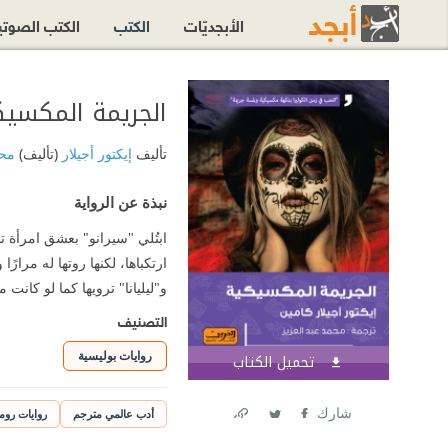
الأبجديّات
الكتب
الكتب الصوت
الجريمة المكسيك
تأليف
إيكتور أجيلار
(تأليف)
محم
نبذة عن الرواية
ابتُلي "سيرانو" بعشق امرأة ت
ارتكباها، لكنها روتها له مرارً
و"ليليانا" ترويها كما لو كانت 
التصنيف
روايات بوليسية
تحميل الكتاب
اشترك الآن
شارك
أدب عالمي مترجم
روايات روم
Link
Twitter
Facebook