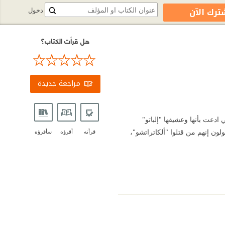
ترك الآن
دخول
هل قرأت الكتاب؟
مراجعة جديدة
ادعت بأنها وعشيقها "إلباتو"
قولون إنهم من قتلوا "ألكاتراتشو"،
قرأته
أقرؤه
سأقرؤه