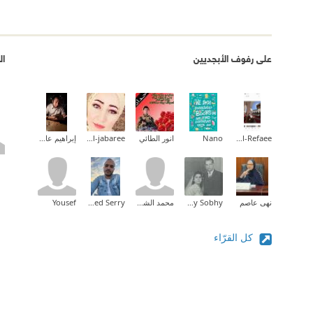
على رفوف الأبجديين
ال
Fatma Al-Refaee
Nano
انور الطائي
Ghadeer Al-jabaree
إبراهيم عادل
نهى عاصم
Mina Hany Sobhy
محمد الشحني
Mohamed Serry
Yousef
كل القرّاء