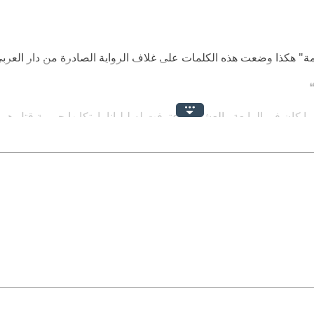
ة" هكذا وضعت هذه الكلمات على غلاف الرواية الصادرة من دار العرب
❝
ا كان في الرابعة والعشرين اعترفت له ليليانا بارتكابها جريمة قتل هي و
ا هو إلباتو يدخل ويحيي الجميع:
يكبرها بعقدين قائلة:
ومًا هو ما يفوز. ❝