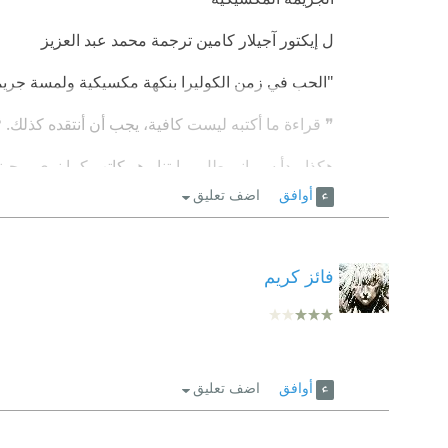
ل إيكتور آجيلار كامين ترجمة محمد عبد العزيز
"الحب في زمن الكوليرا بنكهة مكسيكية ولمسة جريم
❞ قراءة ما أكتبه ليست كافية، يجب أن أنتقده كذلك. 
هكذا يبدأ سيرانو بطل روايتنا وهو كاتب كما نرى، وحينم
أوافق
اضف تعليق
عقود نجد سيرانو في جنازة أوليباريس زميل دراسته، وه
مجموعة من المُتملِّقين الذين تحتقرهم بقية الجامعة.❝
فائز كريم
كانت ليليانا حبيبة سيرانو إلا أنها لم ترفض إلباتو الذي 
❞ القطار يأتي مرَّةً واحدة في العمر يا «سيرانيتو». ❝
أوافق
اضف تعليق
وكان هو يبتعد ثم يقترب وكما يقول:
❞ حبي لتلك المرأة يفوق خوفي منها، لكن كان الخوف د