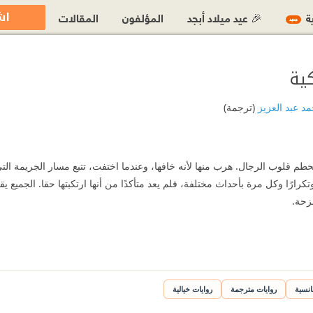
اش
ية
🎉 عيد ميلاد أبجد
المؤلفون
المقالات
جديد
ية
د عبد العزيز
(ترجمة)
حطم قلوب الرجال. هرب منها لأنه خافها، وعندما اختفت، تتبع مسار الجريمة التي 
ا وتكرارًا وكل مرة بأحداث مختلفة، فلم يعد متأكدًا من أنها ارتكبتها حقا. الجميع ي
مزحة.
انسية
روايات مترجمة
روايات خيالية