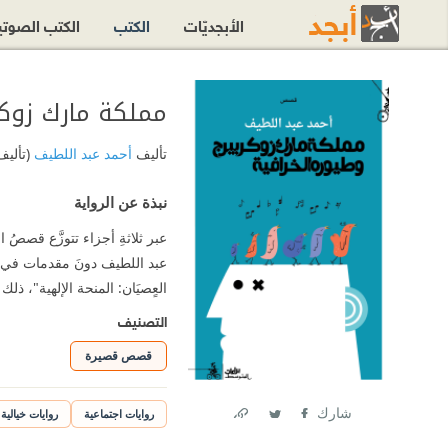
الأبجديّات
الكتب
الكتب الصوت
مملكة مارك زوكر
تأليف
أحمد عبد اللطيف
(تأليف
نبذة عن الرواية
عبر ثلاثةِ أجزاء تتوزَّع قصصُ
عبد اللطيف دونَ مقدمات في جوّ
العٍصيَان: المنحة الإلهية"، ذلك 
التصنيف
قصص قصيرة
شارك
روايات اجتماعية
روايات خيالية
Link
Twitter
Facebook