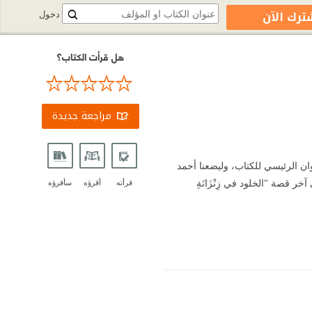
ترك الآن
دخول
هل قرأت الكتاب؟
مراجعة جديدة
وان الرئيسي للكتاب، وليضعنا أحمد
ر قصة "الخلود في زِنْزَانَةِ
قرأته
أقرؤه
سأقرؤه