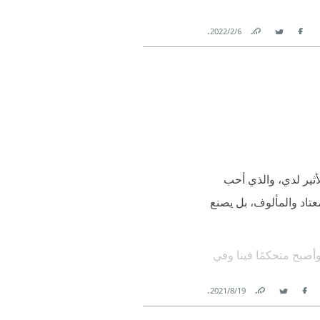
.
6‏/2‏/2022
Link
Twitter
Facebook
لأثير لدي، والذي أحب
تاد والمألوف، بل يصنع
وأصبح متحكمًا فينا وفي
ف مجموعته إلى ثلاث
.
19‏/8‏/2021
رك زوكربيرج إلهاً
Link
Twitter
Facebook