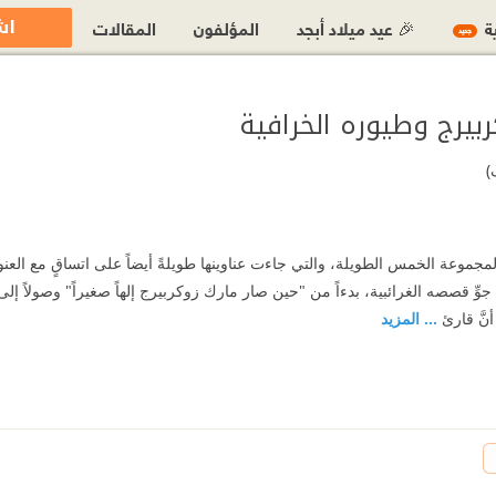
اش
ية
🎉 عيد ميلاد أبجد
المؤلفون
المقالات
جديد
بيرج وطيوره الخرافية
)
 المجموعة الخمس الطويلة، والتي جاءت عناوينها طويلةً أيضاً على اتساقٍ مع العن
ِ قصصه الغرائبية، بدءاً من "حين صار مارك زوكربيرج إلهاً صغيراً" وصولاً إلى آخ
أنَّ قارئ
... المزيد