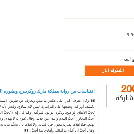
 أبجد
اشترك الآن
20
اقتباسات من رواية مملكة مارك زوكربيرج وطيوره ال
شاركة
وكان يعرف أكثر، على عكس ما يبدو، ويعرف عن طريق الاستنتا
يكشف أوراقه، ويضعها على الترابيزة، ليس لأنه ساذج، وليس لأنه لا 
يُحبُّ الاتِّفاق الواضح، ويكره الوعود المزيَّفة، وكم قال إنه لا يُحبُّ 
أُحبُّ التجاور، أُحبُّ الهدم والبدء من جديد، وقال (هو) إنه لا يهدم، ول
تهدم، فـلا يَعِدُها بضربة معول في البناية، ولا يَعِدُها بأن يشيِّد بناية بد
وقال أُحبُّ أن أُقدِّم ما أملك، وأُهادي بما أُحبُّ،