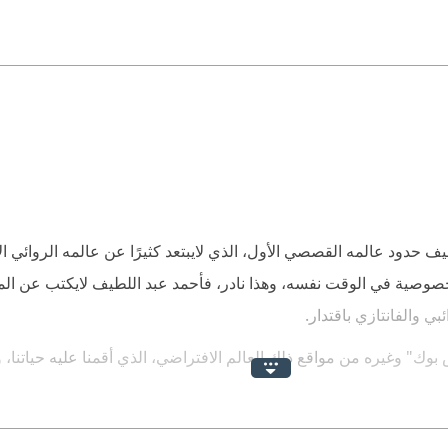
يف حدود عالمه القصصي الأول، الذي لايبتعد كثيرًا عن عالمه الروائي ا
خصوصية في الوقت نفسه، وهذا نادر، فأحمد عبد اللطيف لايكتب عن المع
ي والفانتازي باقتدار.
بوك" وغيره من مواقع ذلك العالم الافتراضي، الذي أقمنا عليه حياتنا، 
كال، بل وهانحن الآن نكتب عن الكتب من خلاله، يقسّم أحمد عبد اللطي
ليس الخروج من المتاهة، لإنك بمجرد أن تقرأ القصة الأولى (حين صار ما