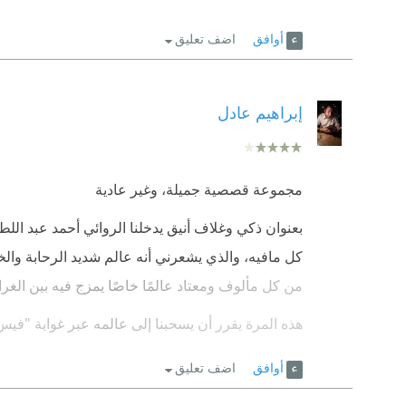
أوافق
اضف تعليق
إبراهيم عادل
مجموعة قصصية جميلة، وغير عادية
بعنوان ذكي وغلاف أنيق يدخلنا الروائي أحمد عبد اللط
كل مافيه، والذي يشعرني أنه عالم شديد الرحابة وال
من كل مألوف ومعتاد عالمًا خاصًا يمزج فيه بين الغرائب
هذه المرة يقرر أن يسحبنا إلى عالمه عبر غواية "فيس 
علااقاتنا الحقيقية بالناس والأصدقاء بشكلٍ من الأش
أوافق
اضف تعليق
أجزاء، يبدأ الأول منهم "في طريق الخروج والمتاهة" و