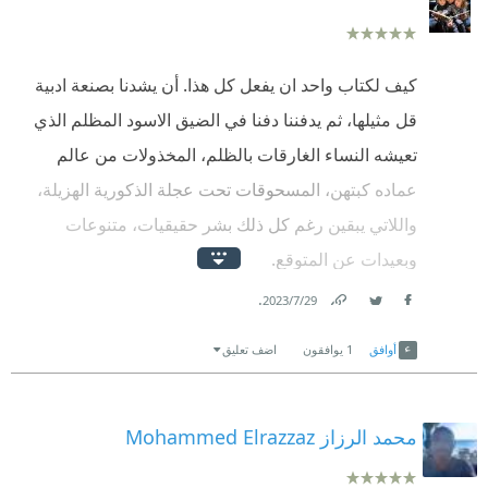
كيف لكتاب واحد ان يفعل كل هذا. أن يشدنا بصنعة ادبية
قل مثيلها، ثم يدفننا دفنا في الضيق الاسود المظلم الذي
تعيشه النساء الغارقات بالظلم، المخذولات من عالم
عماده كبتهن، المسحوقات تحت عجلة الذكورية الهزيلة،
واللاتي يبقين رغم كل ذلك بشر حقيقيات، متنوعات
وبعيدات عن المتوقع.
.
29‏/7‏/2023
يتحدى الكتاب، بحنكة وصبر نافذ ونفس طويل، ثنائية
Link
Twitter
Facebook
الضحية والجلاد الضحلة وعديمة المعنى، ويأخذنا عوضا عن
أوافق
1
يوافقون
اضف تعليق
ذلك الى تعقيد وتراكب الذكورية الهشة وتنوع الرجال
والنساء، الكبار والأطفال، الدائرين في فلكها، المحروقين
محمد الرزاز Mohammed Elrazzaz
بنيرانها، المتشربين لمرارها والحافظين لأرثها.