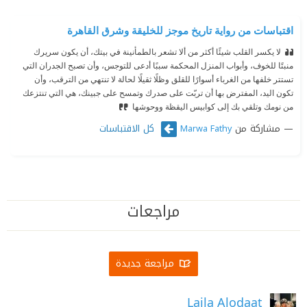
اقتباسات من رواية تاريخ موجز للخليقة وشرق القاهرة
لا يكسر القلب شيئًا أكثر من ألا تشعر بالطمأنينة في بيتك، أن يكون سريرك
منبتًا للخوف، وأبواب المنزل المحكمة سببًا أدعى للتوجس، وأن تصبح الجدران التي
تستتر خلفها من الغرباء أسوارًا للقلق وظلًا ثقيلًا لحالة لا تنتهي من الترقب، وأن
تكون اليد، المفترض بها أن تربّت على صدرك وتمسح على جبينك، هي التي تنتزعك
من نومك وتلقي بك إلى كوابيس اليقظة ووحوشها
مشاركة من
كل الاقتباسات
Marwa Fathy
مراجعات
مراجعة جديدة
Laila Alodaat