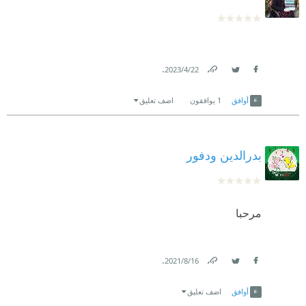
.
22‏/4‏/2023
Link
Twitter
Facebook
أوافق
1
يوافقون
اضف تعليق
بدرالدين ودفور
مرحبا
.
16‏/8‏/2021
Link
Twitter
Facebook
أوافق
اضف تعليق