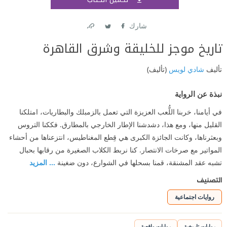
اشتر
شارك
Link
Twitter
Facebook
تاريخ موجز للخليقة وشرق القاهرة
تأليف
شادي لويس
(تأليف)
نبذة عن الرواية
في أيامنا، خربنا اللُّعب العزيزة التي تعمل بالزمبلك والبطاريات، امتلكنا
القليل منها، ومع هذا، دشدشنا الإطار الخارجي بالمطارق. فككنا التروس
وبعثرناها، وكانت الجائزة الكبرى هي قِطع المغناطيس، انتزعناها من أحشاء
المواتير مع صرخات الانتصار. كنا نربط الكلاب الصغيرة من رقابها بحبال
تشبه عقد المشنقة، قمنا بسحلها في الشوارع، دون ضغينة
... المزيد
التصنيف
روايات اجتماعية
روايات تاريخية
روايات واقعية