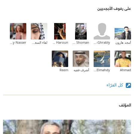
على رفوف الأبجديين
أمجد هارون
Sami Ali El-Ghrably
Ayman Shoman
Amal Idris Haroun
لقاء السعدي
Molly Nasser
Ahmad
Eman Elmahdy
أشرف فقيه
Reem
كل القرّاء
المؤلف