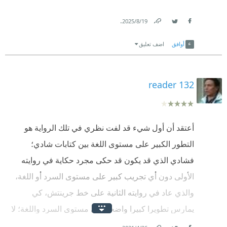
.
19‏/8‏/2025
Link
Twitter
Facebook
أوافق
اضف تعليق
reader 132
أعتقد أن أول شيء قد لفت نظري في تلك الرواية هو
التطور الكبير على مستوى اللغة بين كتابات شادي؛
فشادي الذي قد يكون قد حكى مجرد حكاية في روايته
الأولى دون أي تجريب كبير على مستوى السرد أو اللغة،
والذي عاد في روايته الثانية على خط جرينتش، كي
يمارس تطويرا كبيرا واضحا على مستوى السرد واللغة؛ لا
يعدم حكيه التقليدي إلا أنه يأخذنا في مناخ مختلف ليعرض