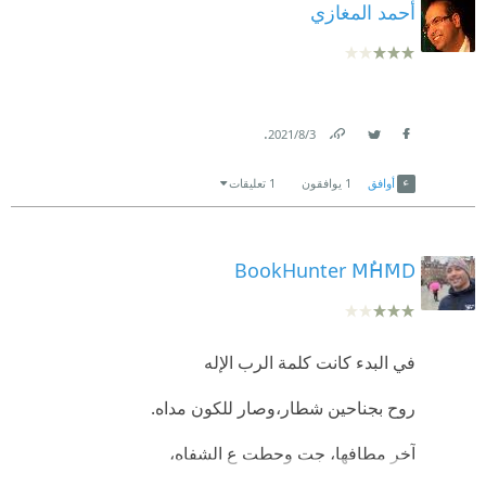
أحمد المغازي
.
3‏/8‏/2021
Link
Twitter
Facebook
أوافق
1
يوافقون
1 تعليقات
BookHunter MُHَMَD
في البدء كانت كلمة الرب الإله
روح بجناحين شطار،وصار للكون مداه.
آخر مطافها، جت وحطت ع الشفاه،