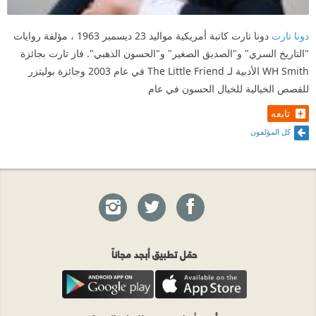
اجسادهم: نعيش برهة ،و نبعث قليلا هنا و هناك ،ثم نموت ،
ثم نتفسخ في الأرض مثل القمامة ،يهلكنا الزمن ،كلنا خلال
دونا تارت
دونا تارت كاتبة أمريكية مواليد 23 ديسمبر 1963 ، مؤلفة روايات
وقت قصير...).
"التاريخ السري" و"الصديق الصغير" و"الحسون الذهبي". فاز تارت بجائزة
WH Smith الأدبية لـ The Little Friend في عام 2003 وجائزة بوليتزر
#الإحساس بالفن:
للقصص الخيالية للخيال الحسون في عام
يقول الكاتب الروسي ايفان تورقنيف ( يريني الرسم بلمحة
تابعه
واحدة ماقد ينشر على عشرة صفحات من كتاب)
كل المؤلفون
في رواية الحسون تحاول دونا تارت إيصال مفهوم آخر عن
الفن و اللوحات ، مفهوم خليط بين الحب و الحزن بين
رغبة إمتلاك الشيء و المسؤولية الإنسانية إتجاه شيء
مشترك مثل اللوحات الفنية التي لا يجوز سرقتها أو
حمّل تطبيق أبجد مجاناً
احتكارها لأنها ملك مشاع و لأنها رسمت لتعرض لا لشيء
آخر ، يقول ثيو (كان إخراج اللوحة و إمساكها و النظر إليها،
أمورٌ لا يجوز فعلها بخفة، بل إن فعل مد يدي إليها كان