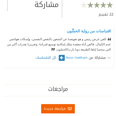
مشاركة
22
تقييم
اقتباسات من رواية الحسٌّون
للفن غرض رئيس و هو تعويضنا عن الشعور بالنقص النفسي، وإسكات هواجس
عدم الكمال، فالفن أداة معقدة تملك إمكانية توسيع قدراتنا، وتعزيزنا بقدرات أكبر من
التي منحتنا إياها الطبيعة
دونا تارت/الحسّون
مشاركة من
كل الاقتباسات
Noor Haitham
مراجعات
مراجعة جديدة