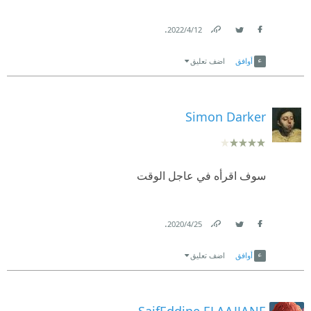
.
12‏/4‏/2022
Link
Twitter
Facebook
أوافق
اضف تعليق
Simon Darker
سوف اقرأه في عاجل الوقت
.
25‏/4‏/2020
Link
Twitter
Facebook
أوافق
اضف تعليق
SaifEddine ELAAJJANE