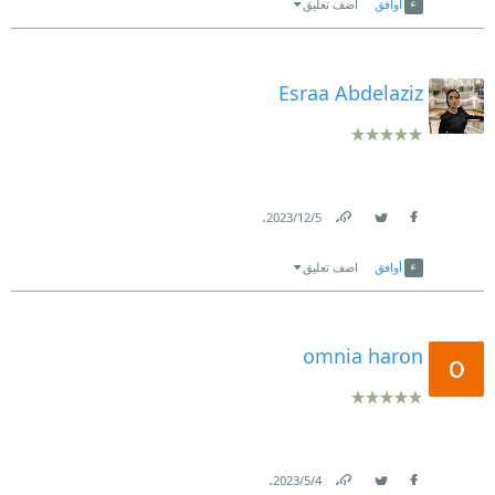
أوافق
اضف تعليق
Esraa Abdelaziz
.
5‏/12‏/2023
Link
Twitter
Facebook
أوافق
اضف تعليق
omnia haron
.
4‏/5‏/2023