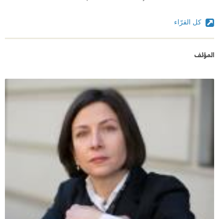
المشاهد المؤثرة و الأكثر صعوبة ( حادثة الإنفجار و آثاره
النفسية التي صاحبت ثيو خلال حياته و لم يتمكن من
كل القرّاء
التخلص منها ، فاجعة موت الأم، نشوة تعاطي المخدرات
أول مرة ،مشاعر الحب الصادق ، الصداقة....) بقدرة
المؤلف
عجيبة على التعبير عما يخالج النفس البشرية في حوارات
ثيو مع نفسه في عزلته و كأنك تقرأ للعبقري
دوستويفسكي، أما مشغل و متجر هوبي فله كلام آخر
يتسائل القارئ إن كان حقاً من خيال الروائية أم أنها بنت
صنعة في فن التشكيل و الصقل، نوع الخشب، تاريخ
القطع الأثرية، نوع الغراء المستعمل للصق قوائم طاولة
تعود للقرن السابع عشر ، يقول إيكو (لكي تروي قصة
يجب عليك أولا أن تشّيد عالما و تؤثثه) و نجحت دونا تارت
بكل تأكيد في تشييد هذا العالم ، حتى في تفصيلها لمشاعر
الموت و الفناء تقول (لا رحمة للبشر العالقين في بيولوجيا