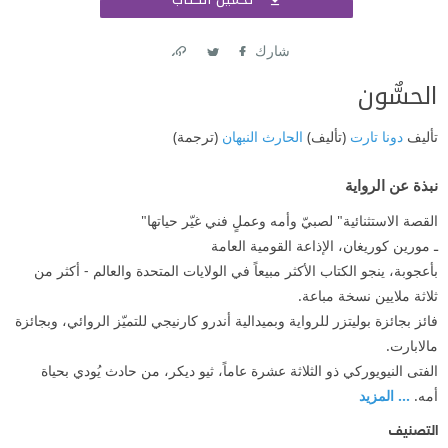
اشتر
شارك
Link
Twitter
Facebook
الحسٌّون
تأليف
دونا تارت
(تأليف)
الحارث النبهان
(ترجمة)
نبذة عن الرواية
القصة الاستثنائية" لصبيّ وأمه وعملٍ فني غيّر حياتها"
ـ مورين كوريغان، الإذاعة القومية العامة
بأعجوبة، ينجو الكتاب الأكثر مبيعاً في الولايات المتحدة والعالم - أكثر من
ثلاثة ملايين نسخة مباعة.
فائز بجائزة بوليتزر للرواية وبميدالية أندرو كارنيجي للتميّز الروائي، وبجائزة
مالابارت.
الفتى النيويوركي ذو الثلاثة عشرة عاماً، ثيو ديكر، من حادث يُودي بحياة
أمه.
... المزيد
التصنيف