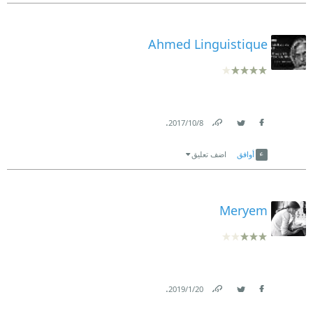
Ahmed Linguistique
.
8‏/10‏/2017
Link
Twitter
Facebook
أوافق
اضف تعليق
Meryem
.
20‏/1‏/2019
Link
Twitter
Facebook