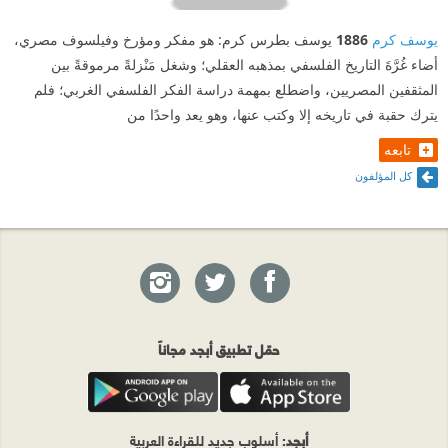
يوسف كرم
1886
يوسف بطرس كرم: هو مفكر ومؤرخ وفيلسوف مصري،
أضاء غُرَّةَ التاريخ الفلسفي بمذهبه العقلي؛ وشغل مَنْزلةً مرموقةً بين
المثقفين المصريين، واضطلع بمهمة دراسة الفكر الفلسفي الغربي؛ فلم
يترك حقبة في تاريخه إلا وكتب عنها، وهو يعد واحدًا من
تابعه
كل المؤلفون
حمّل تطبيق أبجد مجاناً
أبجد
: أسلوب جديد للقراءة العربية