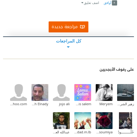
أوافق
اضف تعليق
مراجعة جديدة
كل المراجعات
على رفوف الأبجديين
زهير الشريف
Meryem
lamis salem
jojo ali
Mohamed Moh Elnady
abdaldjalilbenathmene@yahoo.com
خُلُــــــــــودْ
moulay soumiya
mokdad.m.lb
عبدالله العبدلي