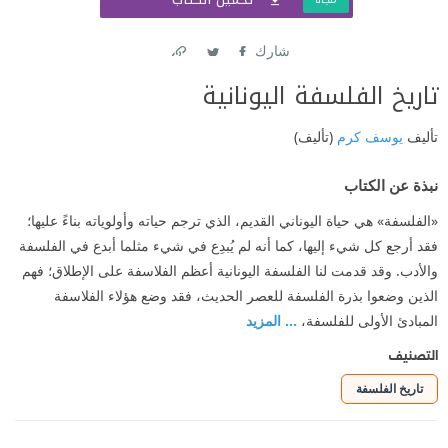
شارك
Link
Twitter
Facebook
تاريخ الفلسفة اليونانية
تأليف
يوسف كرم
(تأليف)
نبذة عن الكتاب
«الفلسفة» هي حياة اليوناني القديم، الذي ترجم حياته وأولوياته بناءً عليها؛
فقد أرجع كل شيء إليها، كما أنه لم يُبدِع في شيء مثلما أبدع في الفلسفة
والأدب. وقد قدمت لنا الفلسفة اليونانية أعظم الفلاسفة على الإطلاق؛ فهم
الذين وضعوا بذرة الفلسفة للعصر الحديث، فقد وضع هؤلاء الفلاسفة
المبادئ الأولى للفلسفة،
... المزيد
التصنيف
تاريخ الفلسفة