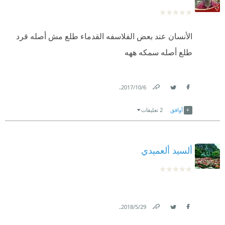
الأنسان عند بعض الفلاسفه القدماء طلع مش أصله قرد
طلع أصله سمكه ههه
.
6‏/10‏/2017
Link
Twitter
Facebook
أوافق
2 تعليقات
ألسيد ألعميدي
.
29‏/5‏/2018
Link
Twitter
Facebook