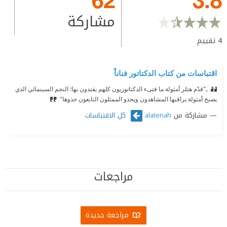
مشاركة
4
تقييم
اقتباسات من كتاب الدكتاتور فناناً
ـ"قدّم هتلر أمثولة ما فتىء الدكتاتوريون كلهم يقتدون بها: النجم السينمائي الذي
يصبح أمثولة يراقبها المشاهدون ويحذو الممثلون التابعون حذوها"
مشاركة من
كل الاقتباسات
alatenah
مراجعات
مراجعة جديدة