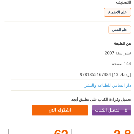
التصنيف
علم الاجتماع
علم النفس
عن الطبعة
نشر سنة 2007
144 صفحة
[ردمك 13] 9781855167384
دار الساقي للطباعة والنشر
تحميل وقراءة الكتاب على تطبيق أبجد
تحميل الكتاب
اشترك الآن
62
3.8