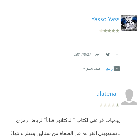
Yasso Yass
.
27‏/9‏/2017
Link
Twitter
Facebook
أوافق
اضف تعليق
alatenah
يوميات قراءتي لكتاب "الدكتاتور فناناً" لرياض رمزي
ـ تستهويني القراءة عن الطغاة من ستالين وهتلر وانتهاءً