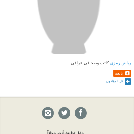
سابقة سبق تناول سلطة صدام بها؟
ـ مقدمة المؤلف التي حاول فيها أن يمهد للزاوية الجديدة
التي سينظر منها إلى صدام حسين قدحت في ذهني سؤالاً
وجيهاً وهو: لماذا تم تجاهل روايات صدام حسين التي
كتبها؟ ألم يكن بالإمكان تحليل نفسية الرجل وفهم دوافعه
التي قادت العراق إلى الكوارث التي حلت به؟ ألم يكن
رياض رمزي
كاتب وصحافي عراقي.
صدام حسين مالئ الشرق وشاغل الغرب وهو بهذا الحضور
تابعه
حقيق بأن تقرأ كتاباته جيداً؛ لأنها تعبر عنه بدقة، فالكتابة
كل المؤلفون
هي الرجل، وإذا كانت مواقف صدام حسين وليدة ظروف
معينة وقد يشترك غيره في صناعتها، ويساهم آخرون في
استجابته لها على نحو ما، وإذا كانت خطاباته التي يلقيها قد
يكتبها لها غيره فإن رواياته لم يكتبها أحد سواه، ومن ثم
فهي تحمل درجة من الصدقية تستحق أن يعول عليها في
حمّل تطبيق أبجد مجاناً