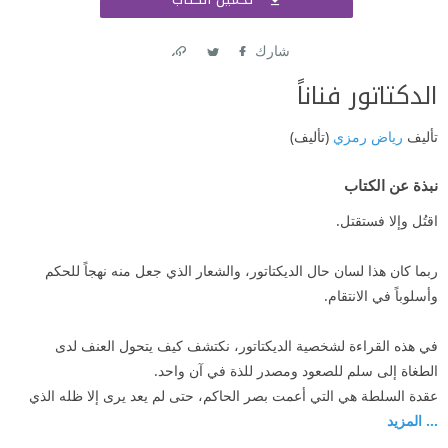
اشتر
شارك
Link
Twitter
Facebook
الدكتاتور فناناً
تأليف
رياض رمزي
(تأليف)
نبذة عن الكتاب
اقتُل وإلا فستقتل.
ربما كان هذا لسان حال الديكتاتور، والشعار الذي جعل منه نهجاً للحكم
وأسلوباً في الانتقام.
في هذه القراءة لشخصية الديكتاتور، نكتشف كيف يتحول العنف لدى
الطغاة إلى سلم للصعود ومصدر للذة في آن واحد.
عقدة السلطة هي التي أعمت بصر الحاكم، حتى لم يعد يرى إلا ظله الذي
... المزيد