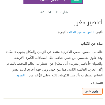
شارك
Link
Twitter
Facebook
أعاصير مغرب
تأليف
عباس محمود العقاد
(تأليف)
نبذة عن الكتاب
«العالم، النفس، مصر، الذكرى» متنقلًا في الزمان والمكان يجوب «العقَّاد»
وقد جاوز الخمسين من عمره غياهب تلك الفضاءات الكُبرى الأربعة.
والعنوان «أعاصير مغرب» أتى معبِّرًا عن اضطراب العالم المحيط بالشاعر
إبَّان الحرب العالمية الثانية، هذا من جهة، ومن جهة أخرى كانت نفس
الشاعر تضطرب بأعاصير الكهولة، لكنه وعلى الرُّغم من
... المزيد
التصنيف
دواوين شعر