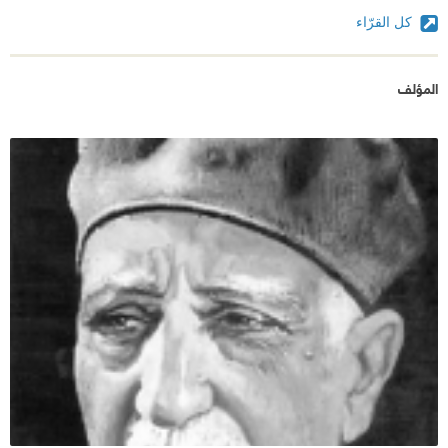
كل القرّاء
يحتد بها جدال بين مايردده العقل وما يرغبه الوجدان وبين
حبيبة فى نهاية المطاف خانت فهانت فرحمت الشاعر من
المؤلف
عناؤه وشعوره بشقاء فقدها وتسلمنا القصائد لأخرى
تختلف فى الموضوع فنجد حِكَم متناثرة كالدرر يهديها
لقارىء الديوان بغير إهداء . ويأتى الختام بقصيدة رثائية
لكلبه الوفى "بيجو" .
وللإيضاح فإن الديوان لايخلو من بعض القصائد التى كتبها
الشاعر فى مناسبات متنوعة تتباين فى موضعها مابين
رثائية وأخرى غرضها الثناء وربما الإطراء كالتى قالها فى
ملك مصر حينها "فاروق" .ولم تنل هذه المجموعة أذنا
مرهفة ولا قلبا مطرق منى .فلم أحبها بل تجاوزت بعضها
بعد عدد ضئيل من الأبيات .
فى الختام يمكننى القول بأننى مندهشة ونالى عظيم