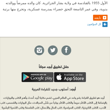
الأول 1955 بالقنادسة في ولاية بشار الجزائرية. كان والده ممرضاً ووالدته
البحر برمال الشاطئ،فهناك اللقاءات المستمرة و
بدوية، وفي عمر التاسعة التحق خضراء بمدرسة عسكرية، وتخرج منها برتبة
المداعبات و المشاكسات ،و أيضا الحدة و اللين و القرب و
تابعه
البعد،هو يتمنى أحينا أن يذوب إسم كاف فيزول عن الوجود
كل المؤلفون
،و تارة يتمنى لو أن إسمها و حبها ذابا في قلبه،قلبه الذي
تتخاطفه ذكراها،هو مختطف القلب حينما يجول في هذه
الدنيا و هو يتأمل ملامح كاف في كل مكان زاره أو حل
به....
و بخصوص المدارك الإنسانية،فالبطل في آخر الصفحات
حمّل تطبيق أبجد مجاناً
يعود لنا كطفل يفضفض لنا عن فعلة شنعاء قام بها،فبعد
أن عرفنا خلفيته الإجتماعية و خلفيته النفسية سنسمع منه
ما إقترفته يداه في وقت مضى،فمسرح جريمته السابقة
أبجد
: أسلوب جديد للقراءة العربية
غافله و دخل حاضره،فإلتبست عليه رؤيته و إنعدمت
أبجد هو تطبيق القراءة رقم واحد في العالم العربي. تضم مكتبة أبجد أحدث وأهم الكتب والروايات،
بالإضافة إلى الكتب الأكثر مبيعاً والكتب الأكثر رواجاً من شتّى المجالات، مثل الروايات والقصص، كتب
بصيرته،هو رأى فتاة بحاجة للمساعدة فهب لعونها و قام
الأدب، الكتب التاريخية، الكتب السياسية، كتب المال والأعمال، كتب الفلسفة وكتب التنمية البشرية