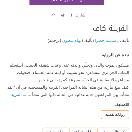
اشتر
شارك
Link
Twitter
Facebook
القريبة كاف
تأليف
ياسمينة خضرا
(تأليف)
نهلة بيضون
(ترجمة)
نبذة عن الرواية
مسكون بموت والده، وتخلّي والدته عنه، وغياب شقيقه الحبيب، استسلم
الشاب الجزائري لمشاعره نحو نسيبته أو ابنة عمه الحسناء، فتحولت
مشاعره الإنسانية في الحبّ، بسرعة كبيرة، إلى هاجس...
كيف يبلغ مأربه من هذه الشابة المزاجية، القريبة والمستحيلة في آن؟ لقد
نشأت بين المراهقين حالة عدائية هي الحالة ذاتها التي تنشأ ما
... المزيد
التصنيف
روايات نفسية
أدب عالمي مترجم
روايات اجتماعية
روايات مترجمة