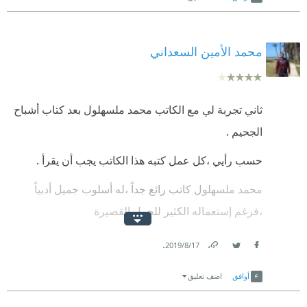
محمد الأمين السعداني
ثاني تجربة لي مع الكاتب محمد ملسهلول بعد كتاب أشباح
الجحيم .
حسب رأيي ،كل عمل كتبه هذا الكاتب يجب أن يقرأ .
محمد ملسهلول كاتب رائع جداً ،له أسلوب جميل أدبياً
،فرغم إستعماله الكثير للجمل القصيرة
فإن العمق لم يغادر كلمات الكتاب.
.
17‏/8‏/2019
Link
Twitter
Facebook
خلال كلمات الرواية ،تجد نفسك تتبع المعالجة النفسية
أوافق
اضف تعليق
والاجتماعية للكاتب ،وهذه