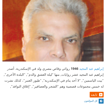
إبراهيم عبد المجيد
1946
روائي وقاص مصري ولد في الإسكندرية. أصدر
إبراهيم عبد المجيد عشر روايات, منها "ليلة العشق والدم", "البلدة الأخرى",
"بيت الياسمين", "لا أحد ينام في الإسكندرية", "طيور العنبر"، كذلك نشرت
له خمس مجموعات قصصية وهم "الشجر والعصافير", "إغلاق النوافذ",
تابعه
كل المؤلفون