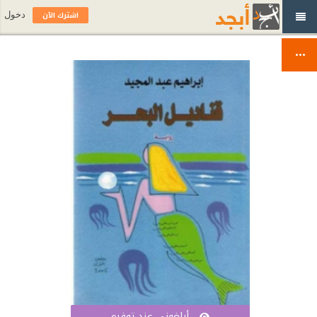
اشترك الآن
دخول
أبلغوني عند توفره