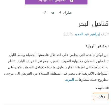
اشتر
شارك
Link
Twitter
Facebook
قناديل البحر
تأليف
إبراهيم عبد المجيد
(تأليف)
نبذة عن الرواية
من اوكرانيا هذه التى يجلس على احد تلال عاصمتها الجميلة وسط الليل
تبدا طيور السمان مع نهاية الصيف القصير، ومع نذر الخريف البارد، تقطع
رحلة طويلة الى افريقيا الحارة. واول ما ترتاح قوافل السمان يكون على
الشواطى الافريقية فى مصر فى المنطقة الممتدة من العريش الى مرسى
مطروح حيث ينتظرها
... المزيد
التصنيف
روايات