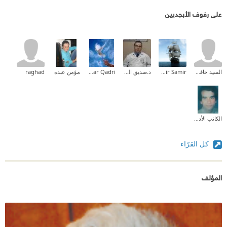
على رفوف الأبجديين
السيد حافض
Samir Samir
د.صديق الحكيم
Samar Qadri
مؤمن عبده
raghad
الكاتب الأديب جمال بركات
كل القرّاء
المؤلف