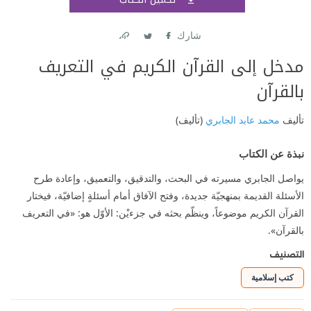
اشتر
شارك
Link
Twitter
Facebook
مدخل إلى القرآن الكريم في التعريف
بالقرآن
تأليف
محمد عابد الجابري
(تأليف)
نبذة عن الكتاب
يواصل الجابري مسيرته في البحث، والتدقيق، والتعميق، وإعادة طرح
الأسئلة القديمة بمنهجيّة جديدة، وفتح الآفاق أمام أسئلةٍ إضافيّة، فيختار
القرآن الكريم موضوعاً، وينظّم بحثه في جزءيْن: الأوّل هو: «في التعريف
بالقرآن».
التصنيف
كتب إسلامية