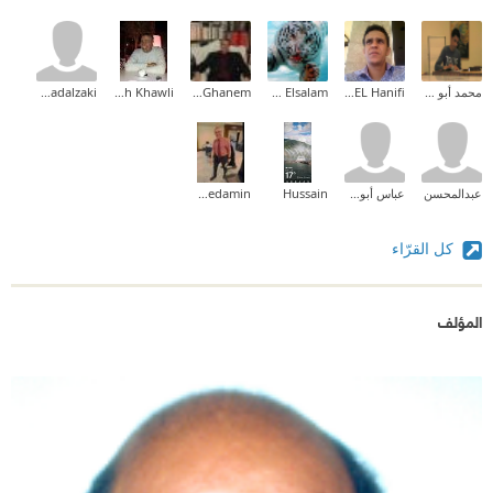
محمد أبو زبيد
Ali EL Hanifi
Ehab Mohammed Abd Elsalam
Tareq Ghanem
Abdallah Khawli
Elmgdadalzaki
عبدالمحسن
عباس أبوحسان
Hussain
DR:Ahmedamin
كل القرّاء
المؤلف