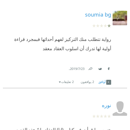
soumia bg
رواية تتطلب منك التركيز لفهم أحداثها فبمجرد قراءة
أولية لها تدرك أن اسلوب العقاد معقد
.
23‏/7‏/2019
Link
Twitter
Facebook
أوافق
2
يوافقون
2 تعليقات
نوره
حسب ما قرأت في كتاب (انا) للعقاد , انّ هذه القصه