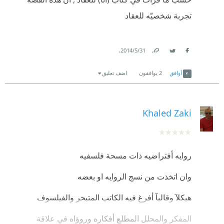
تجربة شخصيّه للعقاد
.
31‏/5‏/2014
Link
Twitter
Facebook
أوافق
2
يوافقون
اضف تعليق
Khaled Zaki
روايه أفتراضيه ذات مسحة فلسفيه
وان اتخذت من نسج الروايه او بعضه
هيكلآ وقالبآ أفرغ فيه الكاتب المتبحر والفيلسوف
المفكر والمحلل المطلع أفكاره وروؤاه في علاقة