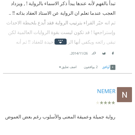
تبدأ بالفهم لأنه عندها يبدأ ذكر الاسماء بالرواية ! , ويزداد
العجب عندما تعلم ان الرواية عن الاستاذ العقاد بذاته !! ..
ثم انه حيّر القراء بترتيب الرواية فقد أبدع بلخبطة الاحداث
وإستراجعها ! قد تكون ليست بقوة الروايات العالمية لكن
تبقى رائعه ويكفي أنها الرواية الوحيدة للعقاد !! ثم أنه
واضح بها ان كاتبها فيلسوف وليس روائي , فقد تبين ذلك
.
26‏/11‏/2014
Facebook
Twitter
Link
لأنه استخدم تحليل فلسفي لسارة فهي إمرأة - عدو العقاد
أوافق
2
يوافقون
اضف تعليق
- ... كتاب رائع لكن كرواية جميلة ^_^
NEMER
رواية جميلة وعميقة المعنى والأسلوب رغم بعض الغموض