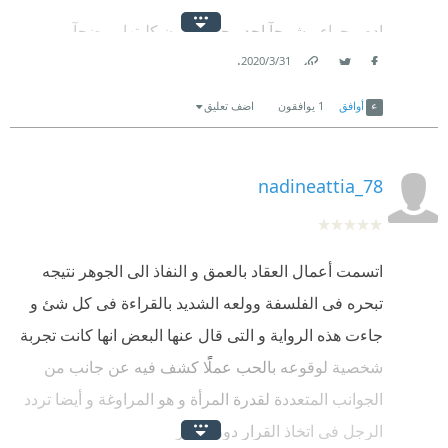
ادم وحواء مشرحآ احد وجوهها دون كليتها موضحآ
.
31‏/3‏/2020
ضرورتها ونشأتها وسبب ابتدائها وسبب ثورتها وعنفوانها
Link
Twitter
Facebook
وقوتها ثم ضعفها وفتورها ومن ثم أفولها وأنقضاؤها لتمهد
أوافق
1
يوافقون
اضف تعليق
لبدء علاقه
جديده كأنها من نواميس الطبيعة تجري بقدر
nadineattia_78
اتسمت أعمال العقاد بالعمق و النفاذ الى الجوهر نتيجه
تبحره فى الفلسفة وولعه الشديد بالقراءة فى كل شئ و
جاءت هذه الرواية و التى قال عنها البعض انها كانت تجربة
شخصية لوقوعه بالحب عملًا كشف فيه عن جانب من
الجوانب المتعددة لقدرة المرأة و هو المراوغة و أيضا تردد
الرجل فى اتخاذ القرار دون مبرر