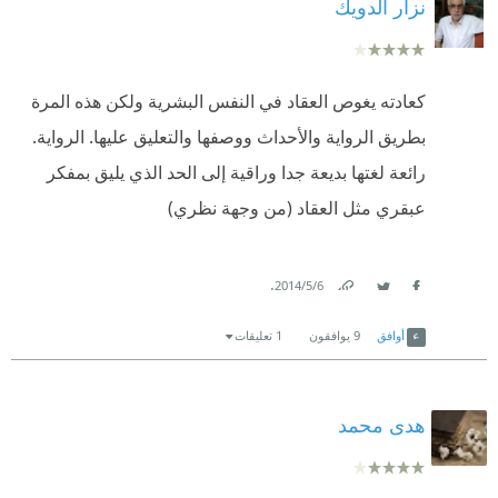
نزار الدويك
كعادته يغوص العقاد في النفس البشرية ولكن هذه المرة
بطريق الرواية والأحداث ووصفها والتعليق عليها. الرواية.
رائعة لغتها بديعة جدا وراقية إلى الحد الذي يليق بمفكر
عبقري مثل العقاد (من وجهة نظري)
.
6‏/5‏/2014
Link
Twitter
Facebook
أوافق
9
يوافقون
1 تعليقات
هدى محمد