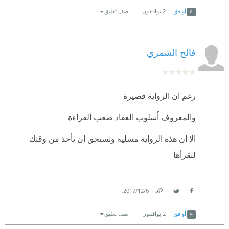
Link
Twitter
Facebook
والقصة الأساسية تتمركز حول همام الذي أحب سارة
أوافق
2
يوافقون
اضف تعليق
ووفى لها وقدم لها كل شيء في الحب
ولكنها ما رضت وأبدت الخيانة على أن تكون وفية له
فالح الشمري
رغم ان الرواية قصيرة
والمعروف اُسلوب العقاد صعب القراءة
الا ان هذه الرواية مسلية وتستحق ان تأخذ من وقتك
لتقرأها
.
6‏/12‏/2017
Link
Twitter
Facebook
أوافق
2
يوافقون
اضف تعليق