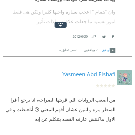
وان "همام " اعجب بساره واحبها كثيرا ولكن هى فقط
امور نفسيه ما جعلت علاقته بها ذات تأثير
احيانا بالاستمرار والانقطاع .... اتمنى ان اكمل تلك القصه
.
30‏/6‏/2012
يوما ما بشكل نهائى
Link
Twitter
Facebook
أوافق
7
يوافقون
اضف تعليق
للقراءه ولخيالى ايضاً !!!!!
Yasmeen Abd Elshafi
من أصعب الروايات اللي قريتها الصراحه، انا برجع أ قرا
السطر مره و اتنين عشان أفهم المعني 😢 أتلغبطت و في
الاول ماكنتش عارفه القصه بتتكلم عن إيه