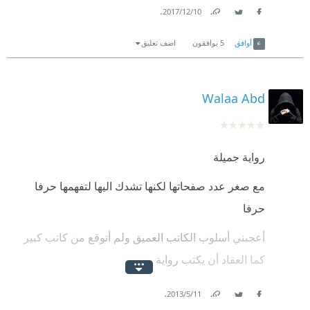
.
10‏/12‏/2017
Link
Twitter
Facebook
أوافق
5
يوافقون
اضف تعليق
Walaa Abd
رواية جميلة
مع صغر عدد صفحاتها لكنها تشدك اليها لتفهمها حرفا
حرفا
أعجبني أسلوب الكاتب العميق ولم أتوقع من كاتب كبير
كما العقاد أن يكتب رواية
رأيت في الرواية نصائح رائعه ظاهرة وغير ظاهرة
.
11‏/5‏/2013