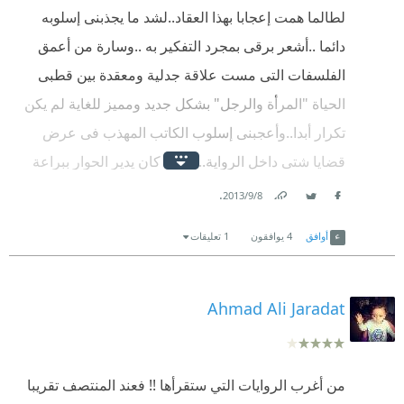
لطالما همت إعجابا بهذا العقاد..لشد ما يجذبنى إسلوبه
دائما ..أشعر برقى بمجرد التفكير به ..وسارة من أعمق
الفلسفات التى مست علاقة جدلية ومعقدة بين قطبى
الحياة "المرأة والرجل" بشكل جديد ومميز للغاية لم يكن
تكرار أبدا..وأعجبنى إسلوب الكاتب المهذب فى عرض
قضايا شتى داخل الرواية..وكيف كان يدير الحوار ببراعة
واصفا مشاعر الأنثى حينا والرجل حينا آخر..العقاد حقا
.
8‏/9‏/2013
Facebook
Twitter
Link
أديب لن يتكرر
أوافق
4
يوافقون
1 تعليقات
Ahmad Ali Jaradat
من أغرب الروايات التي ستقرأها !! فعند المنتصف تقريبا