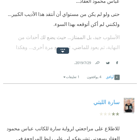
عباس محمود العقاد...
حتى ولو لم يكن من مستواي أن أنتقد هذا الأديب الكبير...
ولكنني لم أكن أتوقعه بهذا السوء.
الأسلوب جيد، بل الممتاز... حيث يضع لك أحداث من
النهاية، ثم يعود للماضي، ثم يرجع مرة أخرى... وهكذا
دواليك.
.
29‏/7‏/2019
اللغة أيضاً لا يمكن النقاش في جودتها.
Link
Twitter
Facebook
أوافق
4
يوافقون
1 تعليقات
ولكن...
كنت قد بدأت بقراءة كتاب (عبقرية المسيح)، لنفس
سارة الليثي
الكاتب؛ لكني وجدت معلوماته ثقيلة، وبعضها غير موثق...
لذلك لم أرد أن أدخل في موضوع الدين (خصوصاً وأن
الكاتب غير متخصص في هذا المجال) وتركت الكتاب.
للاطلاع على مراجعتي لرواية سارة للكاتب عباس محمود
قررت بدلاً منه أن أقرأ هذه الرواية... وللأسف ندمت.
العقاد يسعدني تشريفكم لي على رابط المراجعة في