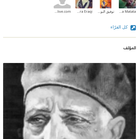
Hakoona Matata
توفيق البوركي
Nora Eraqi
al_nawar@live.com
كل القرّاء
المؤلف