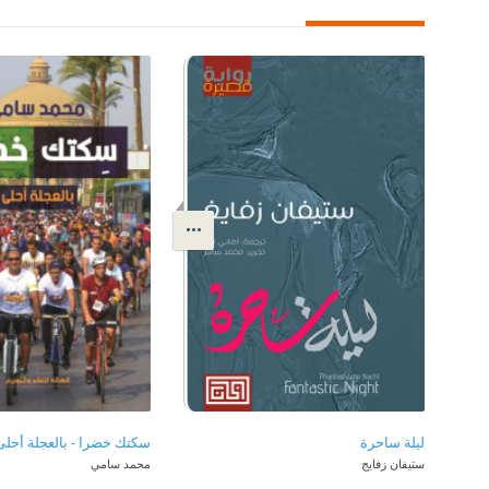
ليلة ساحرة
سكتك خضرا - بالعجلة أحلى
ستيفان زفايج
محمد سامي