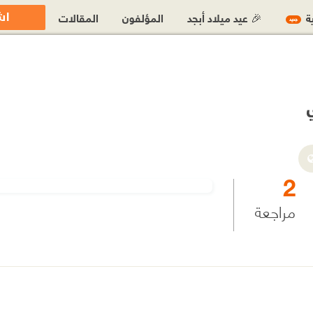
اش
ية
🎉 عيد ميلاد أبجد
المؤلفون
المقالات
جديد
2
مراجعة