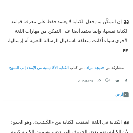
‏إن التمكّن من فعل الكتابة لا يعتمد فقط على معرفة قواعد
الكتابة نفسها، وإنما يعتمد أيضا على التمكن من مهارات اللغة
الأخرى سواء أكانت متعلقة باستقبال الرسالة اللغوية أم إرسالها،
مشاركة من
خديجة مراد
، من كتاب
الكتابة الأكاديمية من الإملاء إلى المنهج
20‏/6‏/2025
Link
Twitter
Facebook
أوافق
الكتابة في اللغة ‏
‫ ‏اشتقت الكتابة من «الكَـتْـب»، وهو الجمع؛
لأن الكتابة تضم بعض الحروف إلى بعض، وسميت الكتيبة كتيبة