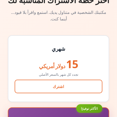
اختر خطة الاشتراك المناسبة لك
مكتبتك الشخصية في متناول يديك. استمع واقرأ بلا قيود…
أينما كنت.
شهري
15
دولار أمريكي
تجدد كل شهر بالسعر الأصلي
اشترك
الأكثر توفيرًا