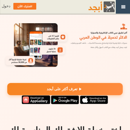
اشترك الآن
دخول
تعرف أكثر على أبجد