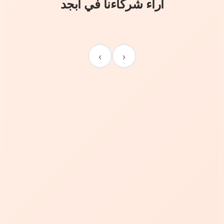
آراء شركاءنا في أبجد
›
‹