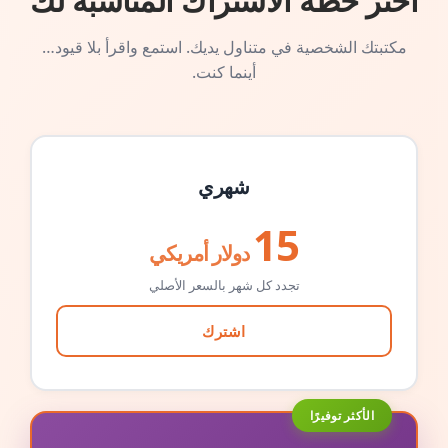
اختر خطة الاشتراك المناسبة لك
مكتبتك الشخصية في متناول يديك. استمع واقرأ بلا قيود…
أينما كنت.
شهري
15
دولار أمريكي
تجدد كل شهر بالسعر الأصلي
اشترك
الأكثر توفيرًا