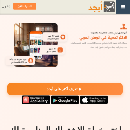
اشترك الآن
دخول
تعرف أكثر على أبجد