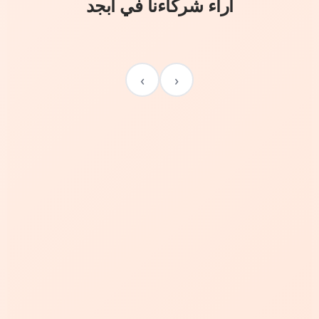
آراء شركاءنا في أبجد
›
‹