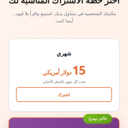
اختر خطة الاشتراك المناسبة لك
مكتبتك الشخصية في متناول يديك. استمع واقرأ بلا قيود…
أينما كنت.
شهري
15
دولار أمريكي
تجدد كل شهر بالسعر الأصلي
اشترك
الأكثر توفيرًا