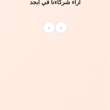
آراء شركاءنا في أبجد
›
‹