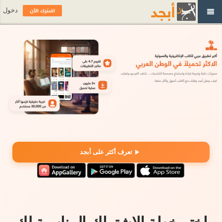
اشترك الآن
دخول
تعرف أكثر على أبجد