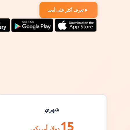
تعرف أكثر على أبجد
شهري
15
دولار أمريكي