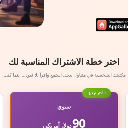
اختر خطة الاشتراك المناسبة لك
مكتبتك الشخصية في متناول يديك. استمع واقرأ بلا قيود… أينما كنت.
الأكثر توفيرًا
سنوي
90
دولار أمريكي