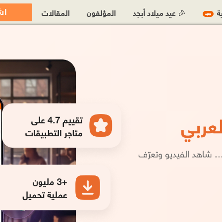
اش
ية
🎉 عيد ميلاد أبجد
المؤلفون
المقالات
جديد