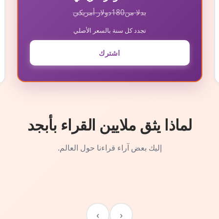
بدلا من
180
دولار أمريكي
تجدد كل سنة بالسعر الأصلي
اشترك
لماذا يثق ملايين القراء بأبجد
إليك بعض آراء قراءنا حول العالم.
›
‹