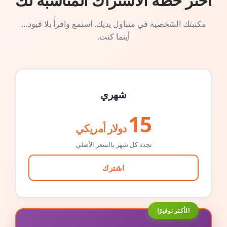
اختر خطة الاشتراك المناسبة لك
مكتبتك الشخصية في متناول يديك. استمع واقرأ بلا قيود…
أينما كنت.
شهري
15
دولار أمريكي
تجدد كل شهر بالسعر الأصلي
اشترك
الأكثر توفيرًا