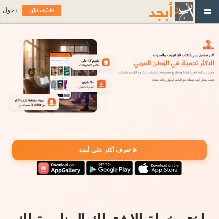
اشترك الآن
دخول
تعرف أكثر على أبجد