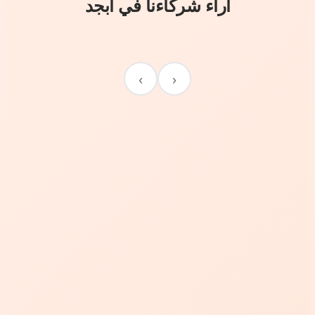
آراء شركاءنا في أبجد
›
‹