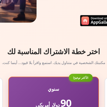
اختر خطة الاشتراك المناسبة لك
مكتبتك الشخصية في متناول يديك. استمع واقرأ بلا قيود… أينما كنت.
الأكثر توفيرًا
سنوي
90
دولار أمريكي