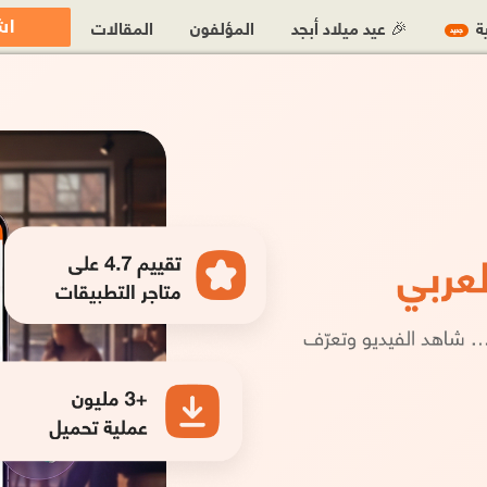
اش
ية
🎉 عيد ميلاد أبجد
المؤلفون
المقالات
جديد