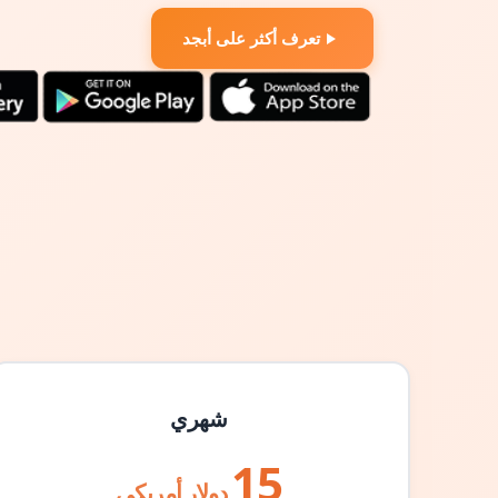
تعرف أكثر على أبجد
شهري
15
دولار أمريكي