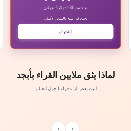
بدلا من
180
دولار أمريكي
تجدد كل سنة بالسعر الأصلي
اشترك
لماذا يثق ملايين القراء بأبجد
إليك بعض آراء قراءنا حول العالم.
›
‹