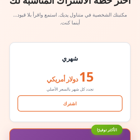
اختر خطة الاشتراك المناسبة لك
مكتبتك الشخصية في متناول يديك. استمع واقرأ بلا قيود…
أينما كنت.
شهري
15
دولار أمريكي
تجدد كل شهر بالسعر الأصلي
اشترك
الأكثر توفيرًا