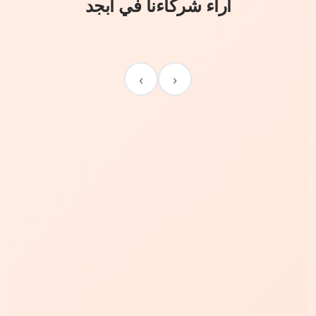
آراء شركاءنا في أبجد
›
‹