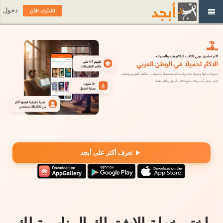
اشترك الآن
دخول
تعرف أكثر على أبجد