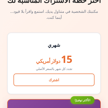
اختر خطة الاشتراك المناسبة لك
مكتبتك الشخصية في متناول يديك. استمع واقرأ بلا قيود…
أينما كنت.
شهري
15
دولار أمريكي
تجدد كل شهر بالسعر الأصلي
اشترك
الأكثر توفيرًا