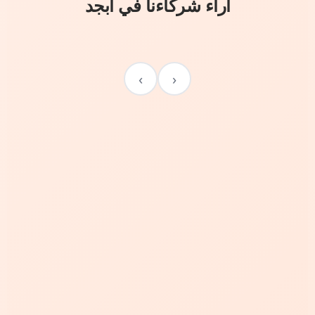
آراء شركاءنا في أبجد
›
‹