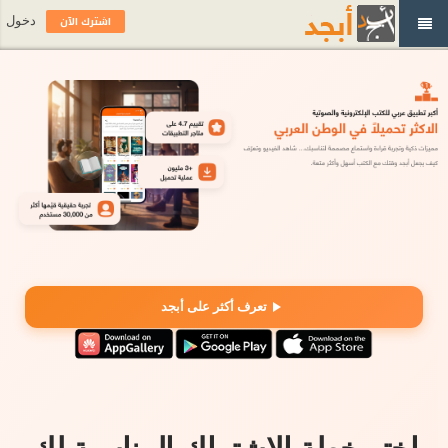
اشترك الآن
دخول
تعرف أكثر على أبجد