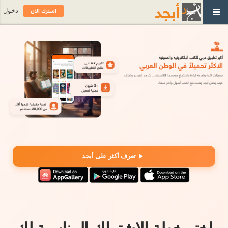
اشترك الآن
دخول
تعرف أكثر على أبجد