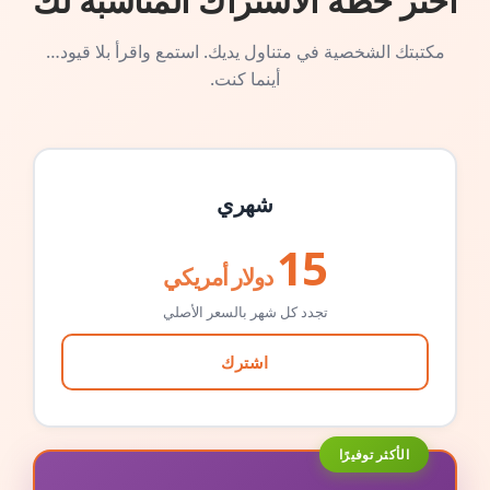
اختر خطة الاشتراك المناسبة لك
مكتبتك الشخصية في متناول يديك. استمع واقرأ بلا قيود…
أينما كنت.
شهري
15
دولار أمريكي
تجدد كل شهر بالسعر الأصلي
اشترك
الأكثر توفيرًا