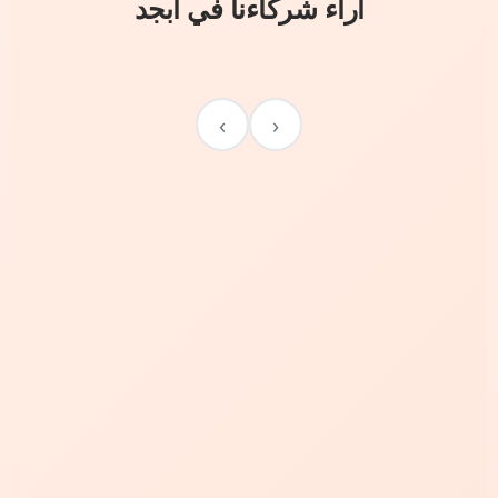
آراء شركاءنا في أبجد
›
‹