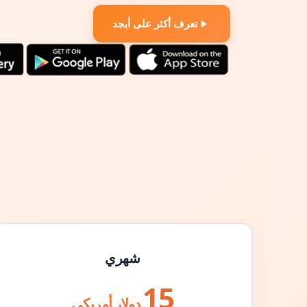
تعرف أكثر على أبجد
شهري
15
دولار أمريكي