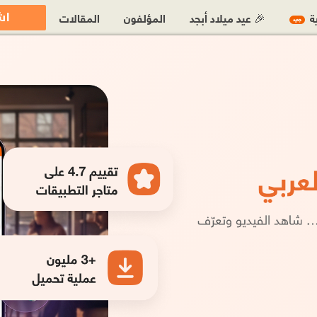
اش
ية
🎉 عيد ميلاد أبجد
المؤلفون
المقالات
جديد