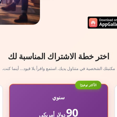
اختر خطة الاشتراك المناسبة لك
مكتبتك الشخصية في متناول يديك. استمع واقرأ بلا قيود… أينما كنت.
الأكثر توفيرًا
سنوي
90
دولار أمريكي