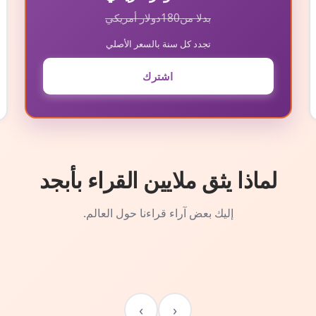
بدلا من
180
دولار أمريكي
تجدد كل سنة بالسعر الأصلي
اشترك
لماذا يثق ملايين القراء بأبجد
إليك بعض آراء قراءنا حول العالم.
›
‹