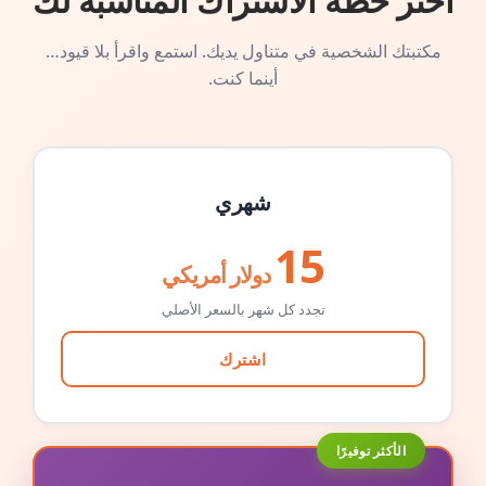
اختر خطة الاشتراك المناسبة لك
مكتبتك الشخصية في متناول يديك. استمع واقرأ بلا قيود…
أينما كنت.
شهري
15
دولار أمريكي
تجدد كل شهر بالسعر الأصلي
اشترك
الأكثر توفيرًا