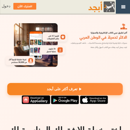
اشترك الآن
دخول
تعرف أكثر على أبجد