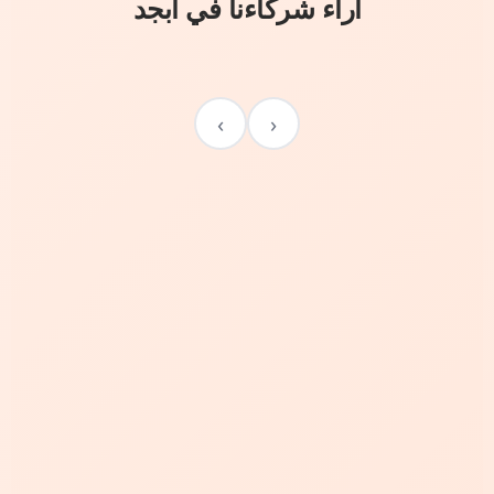
آراء شركاءنا في أبجد
›
‹