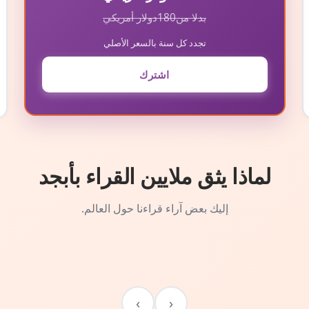
بدلا من
180
دولار أمريكي
تجدد كل سنة بالسعر الأصلي
اشترك
لماذا يثق ملايين القراء بأبجد
إليك بعض آراء قراءنا حول العالم.
›
‹