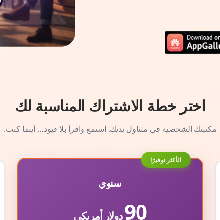
اختر خطة الاشتراك المناسبة لك
مكتبتك الشخصية في متناول يديك. استمع واقرأ بلا قيود… أينما كنت.
الأكثر توفيرًا
سنوي
90
دولار أمريكي