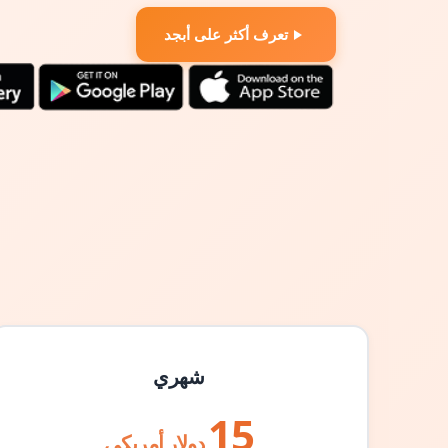
تعرف أكثر على أبجد
شهري
15
دولار أمريكي