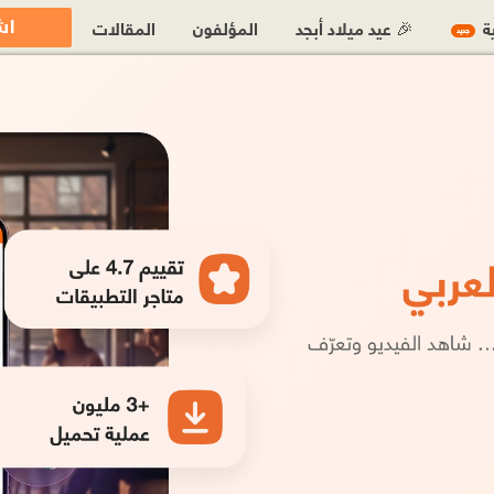
اش
ية
🎉 عيد ميلاد أبجد
المؤلفون
المقالات
جديد