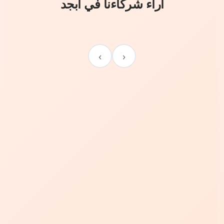
آراء شركاءنا في أبجد
›
‹