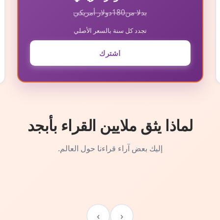
بدلا من
180
دولار أمريكي
تجدد كل سنة بالسعر الأصلي
اشترك
لماذا يثق ملايين القراء بأبجد
إليك بعض آراء قراءنا حول العالم.
›
‹