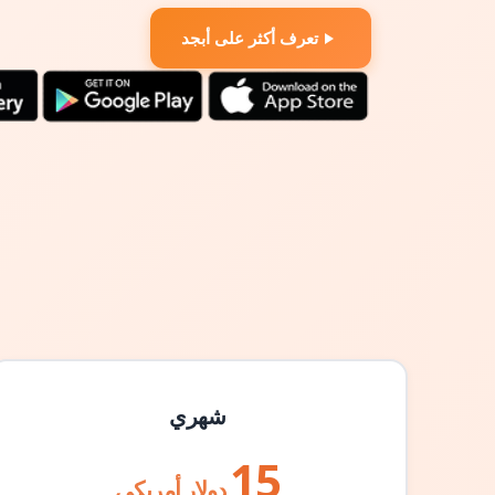
تعرف أكثر على أبجد
شهري
15
دولار أمريكي