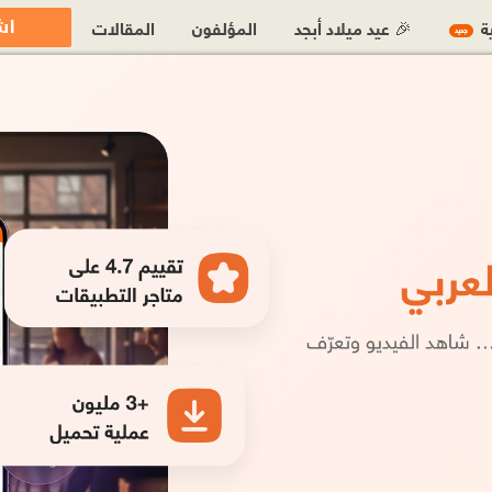
اش
ية
🎉 عيد ميلاد أبجد
المؤلفون
المقالات
جديد