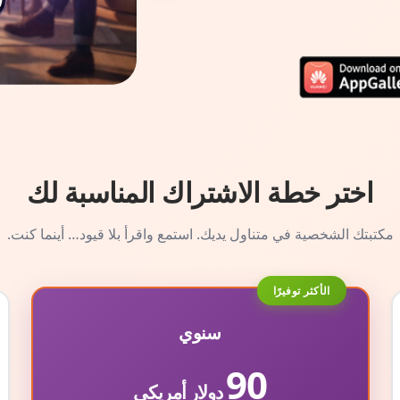
اختر خطة الاشتراك المناسبة لك
مكتبتك الشخصية في متناول يديك. استمع واقرأ بلا قيود… أينما كنت.
الأكثر توفيرًا
سنوي
90
دولار أمريكي