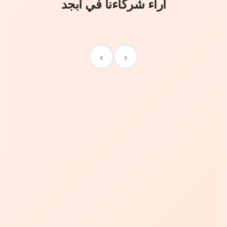
آراء شركاءنا في أبجد
›
‹