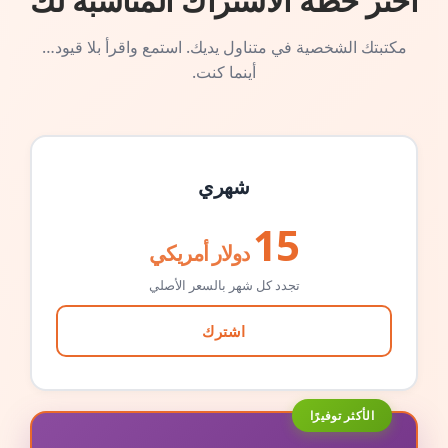
اختر خطة الاشتراك المناسبة لك
مكتبتك الشخصية في متناول يديك. استمع واقرأ بلا قيود…
أينما كنت.
شهري
15
دولار أمريكي
تجدد كل شهر بالسعر الأصلي
اشترك
الأكثر توفيرًا