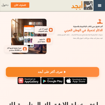
اشترك الآن
دخول
تعرف أكثر على أبجد