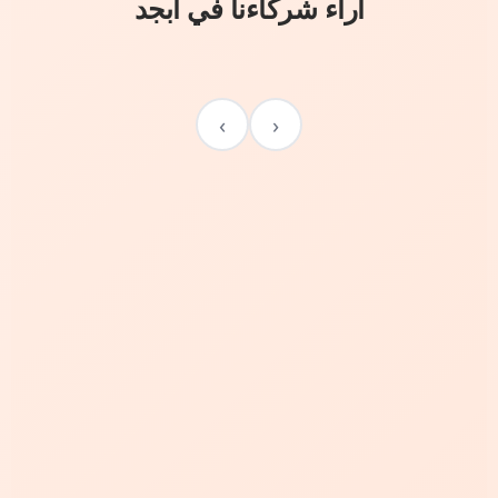
آراء شركاءنا في أبجد
›
‹