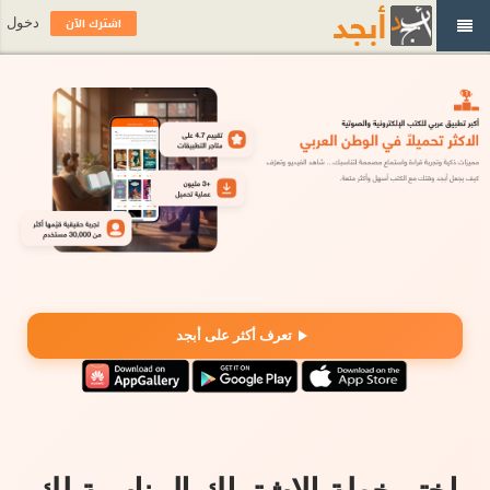
اشترك الآن
دخول
تعرف أكثر على أبجد