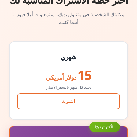
اختر خطة الاشتراك المناسبة لك
مكتبتك الشخصية في متناول يديك. استمع واقرأ بلا قيود…
أينما كنت.
شهري
15
دولار أمريكي
تجدد كل شهر بالسعر الأصلي
اشترك
الأكثر توفيرًا